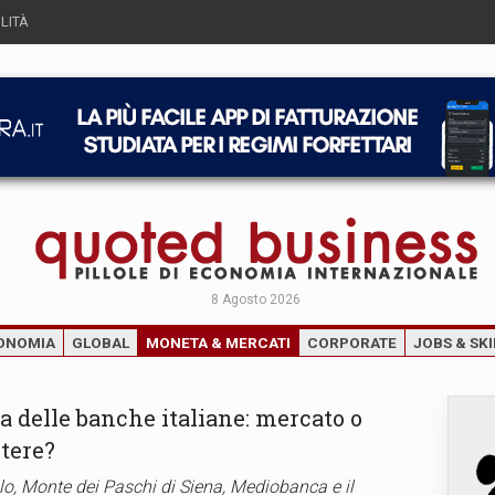
LITÀ
8 Agosto 2026
ONOMIA
GLOBAL
MONETA & MERCATI
CORPORATE
JOBS & SKI
a delle banche italiane: mercato o
tere?
o, Monte dei Paschi di Siena, Mediobanca e il