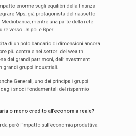
mpatto enorme sugli equilibri della finanza
ntegrare Mps, già protagonista del riassetto
di Mediobanca, mentre una parte della rete
luire verso Unipol e Bper.
scita di un polo bancario di dimensioni ancora
e più centrale nei settori del wealth
e dei grandi patrimoni, dell’investment
 grandi gruppi industriali.
 anche Generali, uno dei principali gruppi
o degli snodi fondamentali del risparmio
ziaria o meno credito all’economia reale?
da però l’impatto sull’economia produttiva.