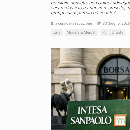
possibile riassetto con Unipol ridisegn
servirà davvero a finanziare crescita, i
gruppi sul risparmio nazionale?
a cura della redazione
30 Giugno, 2026
Italia
Moneta & Mercati
Punti di vista