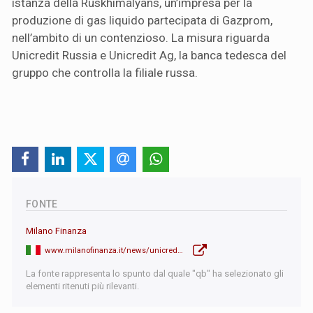
istanza della Ruskhimalyans, un’impresa per la
produzione di gas liquido partecipata di Gazprom,
nell’ambito di un contenzioso. La misura riguarda
Unicredit Russia e Unicredit Ag, la banca tedesca del
gruppo che controlla la filiale russa.
FONTE
Milano Finanza
www.milanofinanza.it/news/unicredit-la-russia-sequestra-463-milioni-su-conti-e-proprieta-della-banca-in-un-contenzioso-con-202405171718463238
La fonte rappresenta lo spunto dal quale "qb" ha selezionato gli
elementi ritenuti più rilevanti.