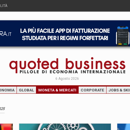
LITÀ
6 Agosto 2026
ONOMIA
GLOBAL
MONETA & MERCATI
CORPORATE
JOBS & SKI
125