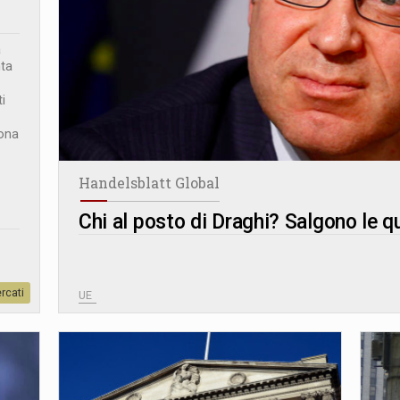
a
nta
i
zona
Handelsblatt Global
Chi al posto di Draghi? Salgono le 
rcati
UE