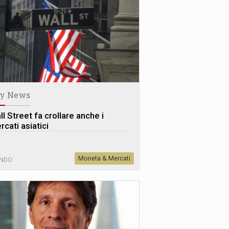
y News
l Street fa crollare anche i
cati asiatici
Moneta & Mercati
NDO