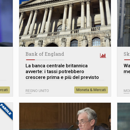
Bank of England
Sk
La banca centrale britannica
Wal
avverte: i tassi potrebbero
mer
crescere prima e più del previsto
rcati
Moneta & Mercati
REGNO UNITO
MO