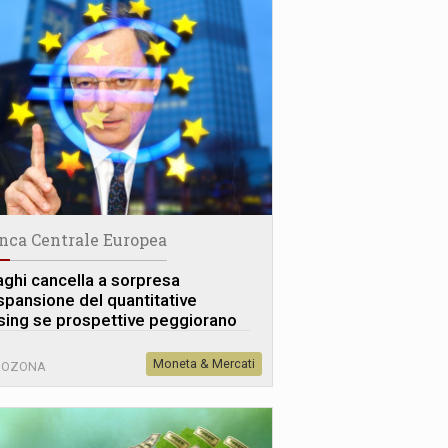
nca Centrale Europea
aghi cancella a sorpresa
espansione del quantitative
sing se prospettive peggiorano
Moneta & Mercati
ROZONA