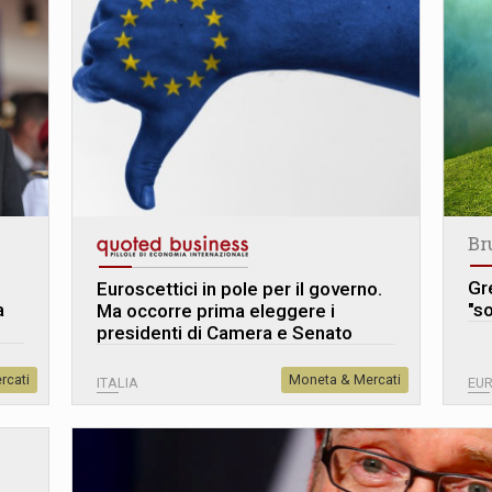
Br
Gre
Euroscettici in pole per il governo.
a
"so
Ma occorre prima eleggere i
presidenti di Camera e Senato
rcati
Moneta & Mercati
ITALIA
EU