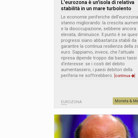
L
'
eurozona è un'isola di relativa
stabilità in un mare turbolento
Le economie periferiche dell’eurozon
stanno migliorando: la crescita aume
e la disoccupazione, sebbene ancora
elevata, diminuisce. Il punto è se quest
progressi siano abbastanza stabili da
garantire la continua resilienza della 
euro. Sappiamo, invece, che l'attuale
ripresa dipende troppo dai bassi tassi
d'interesse: se i costi del debito
aumentassero, i paesi debitori della
periferia ne soffrirebbero.
[continua
]
Moneta & Me
EUROZONA