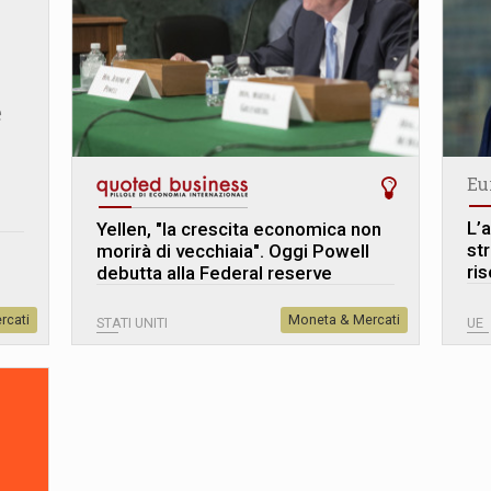
e
Eu
L’a
Yellen, "la crescita economica non
st
morirà di vecchiaia". Oggi Powell
ris
debutta alla Federal reserve
rcati
Moneta & Mercati
STATI UNITI
UE