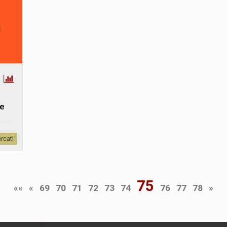
ù
 e
rcati
75
««
«
69
70
71
72
73
74
76
77
78
»