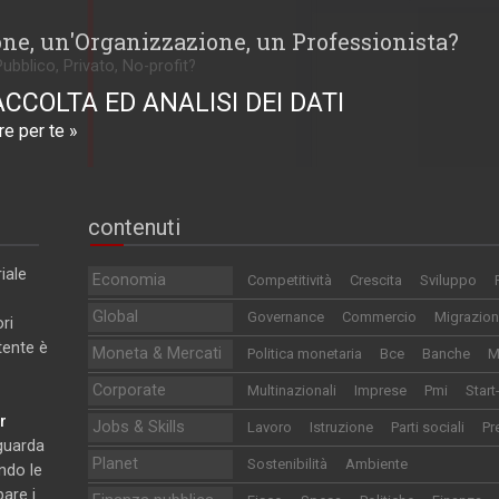
one, un'Organizzazione, un Professionista?
Pubblico, Privato, No-profit?
ACCOLTA ED ANALISI DEI DATI
e per te »
contenuti
iale
Economia
Competitività
Crescita
Sviluppo
Global
Governance
Commercio
Migrazion
ri
utente è
Moneta & Mercati
Politica monetaria
Bce
Banche
M
Corporate
Multinazionali
Imprese
Pmi
Start
r
Jobs & Skills
Lavoro
Istruzione
Parti sociali
Pr
iguarda
Planet
Sostenibilità
Ambiente
ndo le
pare i