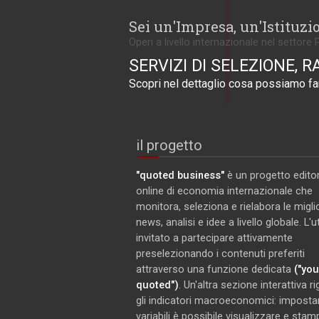
Sei un'Impresa, un'Istituzi
Operi a livello internazionale nel settore 
SERVIZI DI SELEZIONE, R
Scopri nel dettaglio cosa possiamo far
il progetto
"quoted business"
è un progetto editor
online di economia internazionale che
monitora, seleziona e rielabora le miglio
news, analisi e idee a livello globale. L'
invitato a partecipare attivamente
preselezionando i contenuti preferiti
attraverso una funzione dedicata
("you
quoted")
. Un'altra sezione interattiva r
gli indicatori macroeconomici: imposta
variabili è possibile visualizzare e stam