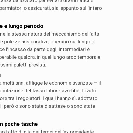
istanza dallo Stato per evitare drammatiche
sparmiatori o assicurati, sia, appunto sull'intero
ve e lungo periodo
e nella stessa natura del meccanismo dell'alta
i, le polizze assicurative, operano sul lungo o
e l'incasso da parte degli intermediari è
erabile qualora, in quel lungo arco temporale,
simi paletti previsti.
i
a molti anni affligge le economie avanzate – il
nipolazione del tasso Libor - avrebbe dovuto
e tra i regolatori. I quali hanno sì, adottato
ali però o sono state disattese o sono state
 in poche tasche
no fatto di più: dai tempi dell'ex presidente