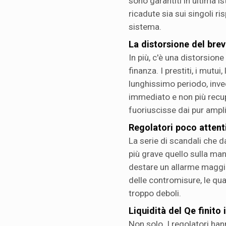
sono garantiti in ultima 
ricadute sia sui singoli ri
sistema.
La distorsione del bre
In più, c'è una distorsion
finanza. I prestiti, i mutu
lunghissimo periodo, invec
immediato e non più recup
fuoriuscisse dai pur amplis
Regolatori poco attent
La serie di scandali che d
più grave quello sulla ma
destare un allarme maggior
delle contromisure, le qu
troppo deboli.
Liquidità del Qe finito
Non solo. I regolatori han