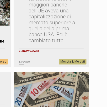
maggiori banche
dell’UE aveva una
capitalizzazione di
mercato superiore a
quella della prima
banca USA. Poi è
cambiato tutto.
che
Howard Davies
sorse
Moneta & Mercati
MONDO
r