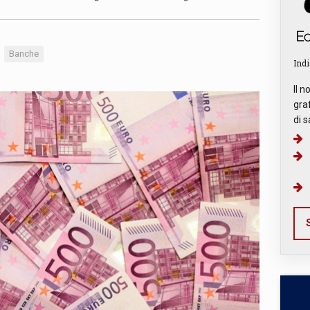
Banche
Indi
Il n
graf
di s
S