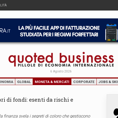
LITÀ
6 Agosto 2026
ONOMIA
GLOBAL
MONETA & MERCATI
CORPORATE
JOBS & SKI
ri di fondi: esenti da rischi e
la finanza svela i segreti di coloro che gestiscono