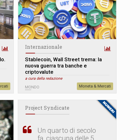
Internazionale
do.
Stablecoin, Wall Street trema: la
nuova guerra tra banche e
criptovalute
a cura della redazione
rcati
Moneta & Mercati
MONDO
Project Syndicate
Un quarto di secolo
fa, ciascuna delle 5