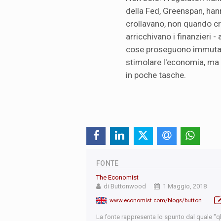
della Fed, Greenspan, han
crollavano, non quando 
arricchivano i finanzieri -
cose proseguono immutate
stimolare l'economia, ma d
in poche tasche.
FONTE
The Economist
di Buttonwood
1 Maggio, 2018
www.economist.com/blogs/buttonwood/2018/05/overpaid-over-important-and-over-geared
La fonte rappresenta lo spunto dal quale "qb"