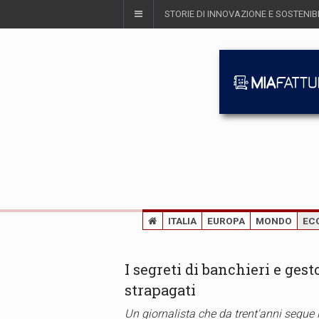
STORIE DI INNOVAZIONE E SOSTENIBI
ITALIA
EUROPA
MONDO
EC
I segreti di banchieri e gesto
strapagati
Un giornalista che da trent'anni segue 