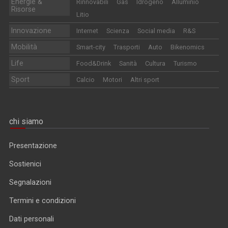
Energie &
Rinnovabili
Gas
Idrogeno
Alluminio
Risorse
Litio
Innovazione
Internet
Scienza
Social media
R&S
Mobilità
Smart-city
Trasporti
Auto
Bikenomics
Life
Food&Drink
Sanità
Cultura
Turismo
Sport
Calcio
Motori
Altri sport
chi siamo
Presentazione
Sostienici
Segnalazioni
Termini e condizioni
Dati personali