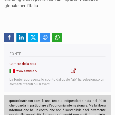
globale per l’Italia.
FONTE
Corriere della sera
www.corriere.it/
La fonte rappresenta lo spunto dal quale "qb" ha selezionato gli
elementi ritenuti più rilevanti.
quotedbusiness.com
è una testata indipendente nata nel 2018
che guarda in particolare all'economia internazionale. Ma la libera
informazione ha un costo, che non è sostenibile esclusivamente
grazie alla pubblicità. Se apprezzi i nostri contenuti, il tuo aiuto,