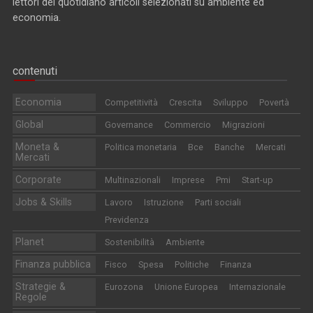
lettori del quotidiano articoli selezionati su ambiente ed
economia.
contenuti
Economia
Competitività
Crescita
Sviluppo
Povertà
Global
Governance
Commercio
Migrazioni
Moneta &
Politica monetaria
Bce
Banche
Mercati
Mercati
Corporate
Multinazionali
Imprese
Pmi
Start-up
Jobs & Skills
Lavoro
Istruzione
Parti sociali
Previdenza
Planet
Sostenibilità
Ambiente
Finanza pubblica
Fisco
Spesa
Politiche
Finanza
Strategie &
Eurozona
Unione Europea
Internazionale
Regole