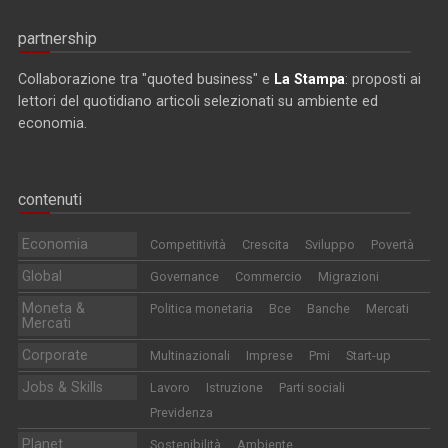
partnership
Collaborazione tra "quoted business" e
La Stampa
: proposti ai
lettori del quotidiano articoli selezionati su ambiente ed
economia.
contenuti
Economia
Competitività
Crescita
Sviluppo
Povertà
Global
Governance
Commercio
Migrazioni
Moneta &
Politica monetaria
Bce
Banche
Mercati
Mercati
Corporate
Multinazionali
Imprese
Pmi
Start-up
Jobs & Skills
Lavoro
Istruzione
Parti sociali
Previdenza
Planet
Sostenibilità
Ambiente