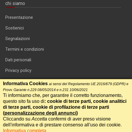
chi siamo
Presentazione
Sostienici
Segnalazioni
Termini e condizioni
Dati personali
Privacy policy
Informativa cookie
Informativa Cookies
ai sensi del Regolamento UE 2016/679 (GDPR) e
Provv. Garante n.229 08/05/2014 e n.231 10/06/2021
RSS feed
Ti informiamo che, per garantire il corretto funzionamento,
questo sito fa uso di
: cookie di terze parti, cookie analitici
RSS Top News
di terze parti, cookie di profilazione di terze parti
Contatti
(
personalizzazione degli annunci
)
Cliccando su
Accetta
confermi di aver preso visione
dell'informativa e di prestare consenso all'uso dei cookie.
International Communication S.r.l. • P.IVA 14478081004 • Testata
Informativa completa