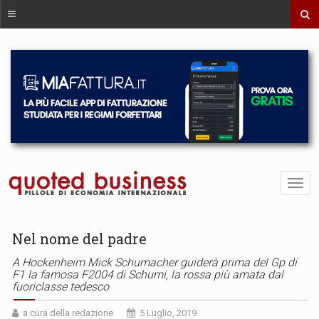
Nel nome del padre
A Hockenheim Mick Schumacher guiderà prima del Gp di
F1 la famosa F2004 di Schumi, la rossa più amata dal
fuoriclasse tedesco
a cura della redazione
5 Luglio, 2019