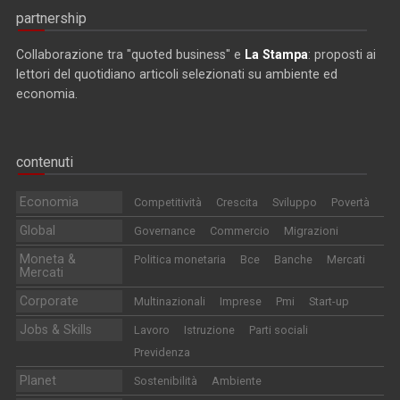
partnership
Collaborazione tra "quoted business" e
La Stampa
: proposti ai
lettori del quotidiano articoli selezionati su ambiente ed
economia.
contenuti
Economia
Competitività
Crescita
Sviluppo
Povertà
Global
Governance
Commercio
Migrazioni
Moneta &
Politica monetaria
Bce
Banche
Mercati
Mercati
Corporate
Multinazionali
Imprese
Pmi
Start-up
Jobs & Skills
Lavoro
Istruzione
Parti sociali
Previdenza
Planet
Sostenibilità
Ambiente