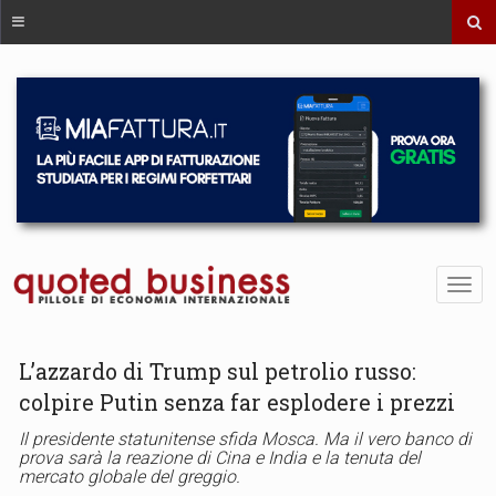
L’azzardo di Trump sul petrolio russo:
colpire Putin senza far esplodere i prezzi
Il presidente statunitense sfida Mosca. Ma il vero banco di
prova sarà la reazione di Cina e India e la tenuta del
mercato globale del greggio.