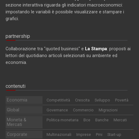
sezione interattiva riguarda gli indicatori macroeconomici:
impostando le variabili è possibile visualizzare e stampare i
grafici.
partnership
Collaborazione tra "quoted business" e
La Stampa
: proposti ai
lettori del quotidiano articoli selezionati su ambiente ed
economia.
contenuti
Economia
Competitività
Crescita
Sviluppo
Povertà
Global
Governance
Commercio
Migrazioni
Moneta &
Politica monetaria
Bce
Banche
Mercati
Mercati
Corporate
Multinazionali
Imprese
Pmi
Start-up