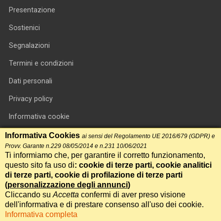
Presentazione
Sostienici
Segnalazioni
Termini e condizioni
Dati personali
Privacy policy
Informativa cookie
RSS feed
Informativa Cookies
ai sensi del Regolamento UE 2016/679 (GDPR) e
Provv. Garante n.229 08/05/2014 e n.231 10/06/2021
RSS Top News
Ti informiamo che, per garantire il corretto funzionamento,
questo sito fa uso di
: cookie di terze parti, cookie analitici
Contatti
di terze parti, cookie di profilazione di terze parti
(
personalizzazione degli annunci
)
Cliccando su
Accetta
confermi di aver preso visione
International Communication S.r.l. • P.IVA 14478081004 • Testata
dell'informativa e di prestare consenso all'uso dei cookie.
giornalistica n.191, reg. Tribunale di Roma del 14/12/2017
Informativa completa