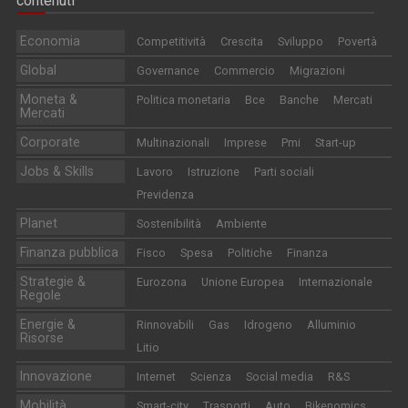
contenuti
Economia
Competitività
Crescita
Sviluppo
Povertà
Global
Governance
Commercio
Migrazioni
Moneta &
Politica monetaria
Bce
Banche
Mercati
Mercati
Corporate
Multinazionali
Imprese
Pmi
Start-up
Jobs & Skills
Lavoro
Istruzione
Parti sociali
Previdenza
Planet
Sostenibilità
Ambiente
Finanza pubblica
Fisco
Spesa
Politiche
Finanza
Strategie &
Eurozona
Unione Europea
Internazionale
Regole
Energie &
Rinnovabili
Gas
Idrogeno
Alluminio
Risorse
Litio
Innovazione
Internet
Scienza
Social media
R&S
Mobilità
Smart-city
Trasporti
Auto
Bikenomics