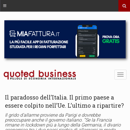
Il paradosso dell’Italia. Il primo paese a
essere colpito nell’Ue. L’ultimo a ripartire?
Il grido d’allarme proviene da Parigi e dovrebbe
preoccupare anche il governo italiano. “Se la Francia
rimane in lockdown più a lungo della Germania, il divario
economico tra i due paesi rischia di allargarsi in modo