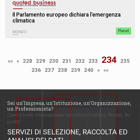
Il Parlamento europeo dichiara l’emergenza
climatica
Planet
MONDO
234
««
«
228
229
230
231
232
233
235
236
237
238
239
240
»
»»
Sei un'Impresa, un'Istituzione, un'Organizzazione,
un Professionista?
Operi a livello internazionale nel settore Pubblico, Privato, No-
profit?
SERVIZI DI SELEZIONE, RACCOLTA ED