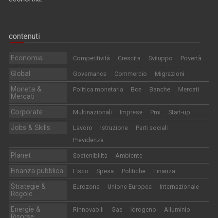
contenuti
Economia
Competitività
Crescita
Sviluppo
Povertà
Global
Governance
Commercio
Migrazioni
Moneta &
Politica monetaria
Bce
Banche
Mercati
Mercati
Corporate
Multinazionali
Imprese
Pmi
Start-up
Jobs & Skills
Lavoro
Istruzione
Parti sociali
Previdenza
Planet
Sostenibilità
Ambiente
Finanza pubblica
Fisco
Spesa
Politiche
Finanza
Strategie &
Eurozona
Unione Europea
Internazionale
Regole
Energie &
Rinnovabili
Gas
Idrogeno
Alluminio
Risorse