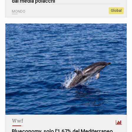
dai media polacchi
Global
MONDO
Wwf
Blueconomy, solo l'1,67% del Mediterraneo