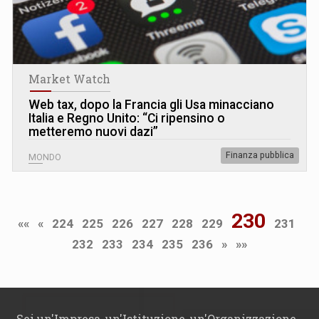
Market Watch
Web tax, dopo la Francia gli Usa minacciano
Italia e Regno Unito: “Ci ripensino o
metteremo nuovi dazi”
Finanza pubblica
MONDO
230
««
«
224
225
226
227
228
229
231
232
233
234
235
236
»
»»
Sei un'Impresa, un'Istituzione, un'Organizzazione,