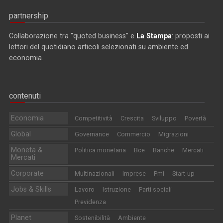
partnership
Collaborazione tra "quoted business" e
La Stampa
: proposti ai
lettori del quotidiano articoli selezionati su ambiente ed
economia.
contenuti
Economia
Competitività
Crescita
Sviluppo
Povertà
Global
Governance
Commercio
Migrazioni
Moneta &
Politica monetaria
Bce
Banche
Mercati
Mercati
Corporate
Multinazionali
Imprese
Pmi
Start-up
Jobs & Skills
Lavoro
Istruzione
Parti sociali
Previdenza
Planet
Sostenibilità
Ambiente