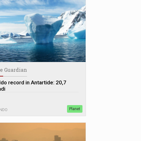
e Guardian
ldo record in Antartide: 20,7
adi
Planet
NDO