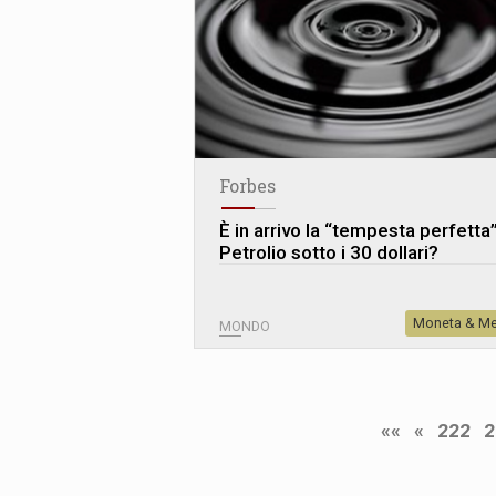
Forbes
È in arrivo la “tempesta perfetta
Petrolio sotto i 30 dollari?
Moneta & Me
MONDO
««
«
222
2