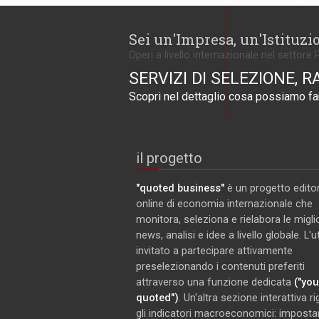
Sei un'Impresa, un'Istituzi
Operi a livello internazionale nel settore 
SERVIZI DI SELEZIONE, R
Scopri nel dettaglio cosa possiamo far
il progetto
"quoted business"
è un progetto editor
online di economia internazionale che
monitora, seleziona e rielabora le miglio
news, analisi e idee a livello globale. L'
invitato a partecipare attivamente
preselezionando i contenuti preferiti
attraverso una funzione dedicata
("you
quoted")
. Un'altra sezione interattiva r
gli indicatori macroeconomici: imposta