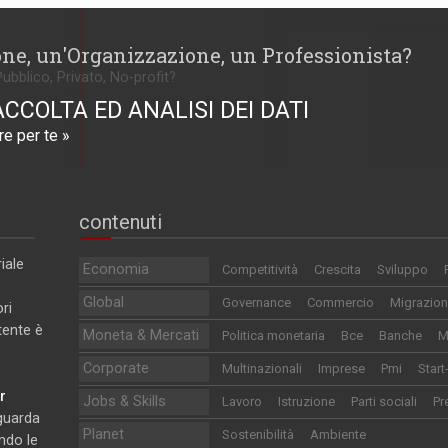
one, un'Organizzazione, un Professionista?
Pubblico, Privato, No-profit?
ACCOLTA ED ANALISI DEI DATI
e per te »
contenuti
iale
Economia
Competitività
Crescita
Sviluppo
Global
Governance
Commercio
Migrazion
ri
utente è
Moneta & Mercati
Politica monetaria
Bce
Banche
M
Corporate
Multinazionali
Imprese
Pmi
Start
r
Jobs & Skills
Lavoro
Istruzione
Parti sociali
Pr
iguarda
Planet
Sostenibilità
Ambiente
ndo le