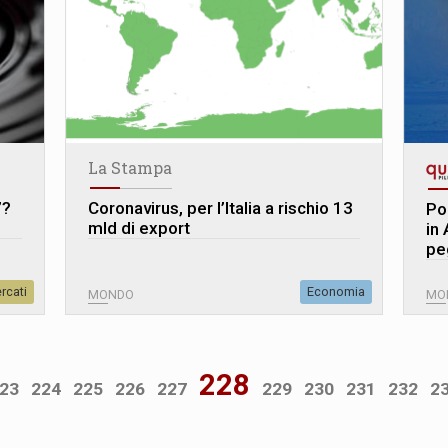
La Stampa
”?
Coronavirus, per l’Italia a rischio 13
Po
mld di export
in
pe
rcati
Economia
MONDO
MO
228
23
224
225
226
227
229
230
231
232
2