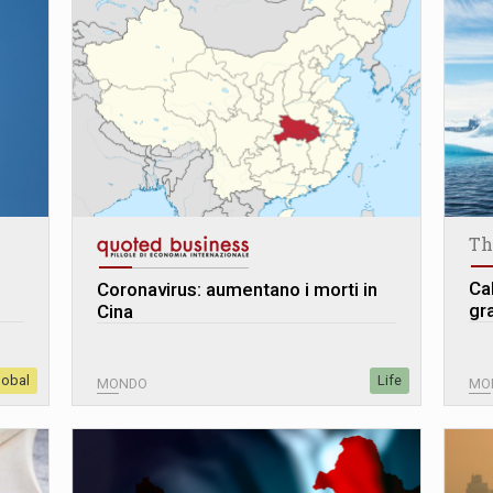
Th
Ca
Coronavirus: aumentano i morti in
gr
Cina
lobal
Life
MONDO
MO