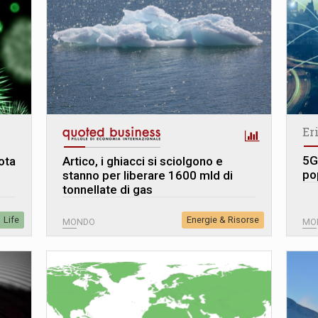
Er
5G,
ota
Artico, i ghiacci si sciolgono e
po
stanno per liberare 1600 mld di
tonnellate di gas
Life
Energie & Risorse
MONDO
MO