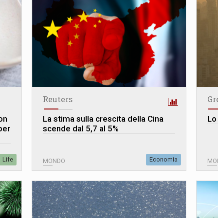
Reuters
Gr
on
La stima sulla crescita della Cina
Lo
per
scende dal 5,7 al 5%
Life
Economia
MONDO
MO