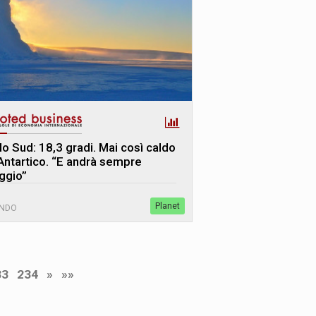
lo Sud: 18,3 gradi. Mai così caldo
 Antartico. “E andrà sempre
ggio”
Planet
NDO
33
234
»
»»