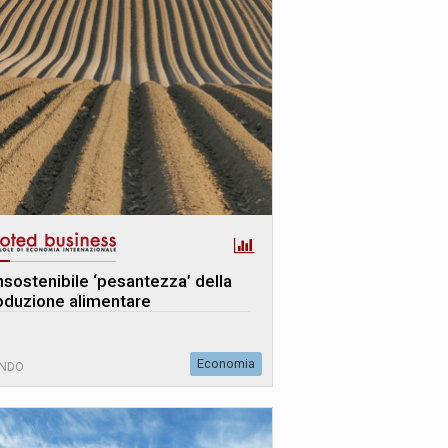
insostenibile ‘pesantezza’ della
oduzione alimentare
Economia
NDO