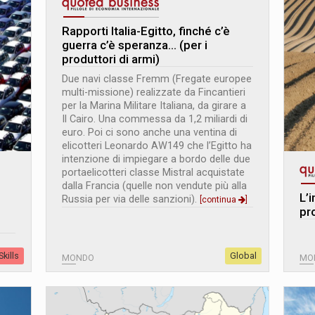
Rapporti Italia-Egitto, finché c’è
guerra c’è speranza… (per i
produttori di armi)
Due navi classe Fremm (Fregate europee
multi-missione) realizzate da Fincantieri
per la Marina Militare Italiana, da girare a
Il Cairo. Una commessa da 1,2 miliardi di
euro. Poi ci sono anche una ventina di
elicotteri Leonardo AW149 che l’Egitto ha
intenzione di impiegare a bordo delle due
portaelicotteri classe Mistral acquistate
dalla Francia (quelle non vendute più alla
L’
Russia per via delle sanzioni).
[continua
]
pr
kills
Global
MONDO
MO