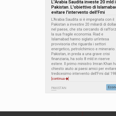
L
'
Arabia Saudita investe 20 mld 
Pakistan. L
'
obiettivo di Islamaba
evitare l'intervento dell’Fmi
L'Arabia Saudita si è impegnata con il
Pakistan a investire 20 miliardi di dollar
nel paese, che sta cercando di raffor
la sua fragile economia. Riad e
Islamabad hanno siglato un’intesa
provvisoria che riguarda i settori
energetico, petrolchimico e minerario. 
Pakistan, in preda a una grave crisi
finanziaria, ha solo 8 mld in riserve
estere. Il primo ministro Imran Khan h
chiesto aiuto ai paesi amici per evitare 
tredicesimo intervento dell’Fmi dal 19
[continua
]
Econ
PAKISTAN