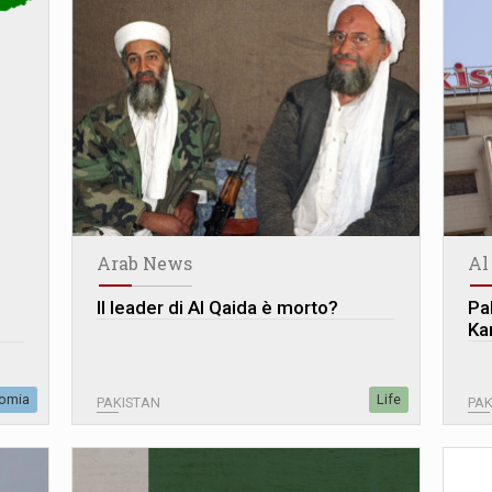
Arab News
Al
Il leader di Al Qaida è morto?
Pa
Ka
omia
Life
PAKISTAN
PAK