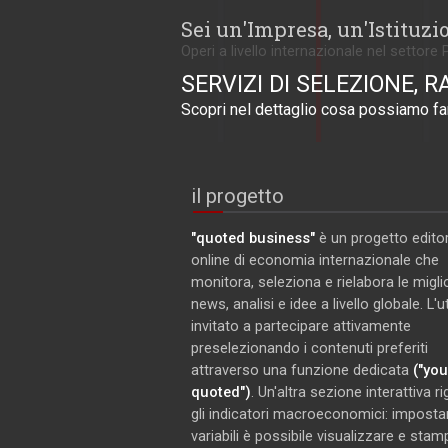
Sei un'Impresa, un'Istituzi
Operi a livello internazionale nel settore 
SERVIZI DI SELEZIONE, R
Scopri nel dettaglio cosa possiamo far
il progetto
"quoted business"
è un progetto editor
online di economia internazionale che
monitora, seleziona e rielabora le miglio
news, analisi e idee a livello globale. L'
invitato a partecipare attivamente
preselezionando i contenuti preferiti
attraverso una funzione dedicata
("you
quoted")
. Un'altra sezione interattiva r
gli indicatori macroeconomici: imposta
variabili è possibile visualizzare e stam