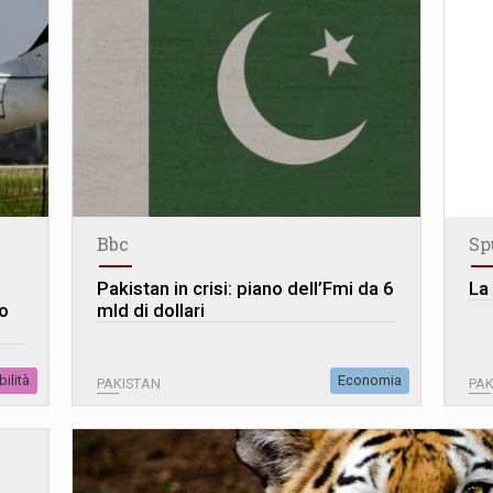
Bbc
Sp
Pakistan in crisi: piano dell’Fmi da 6
La
so
mld di dollari
ilità
Economia
PAKISTAN
PAK