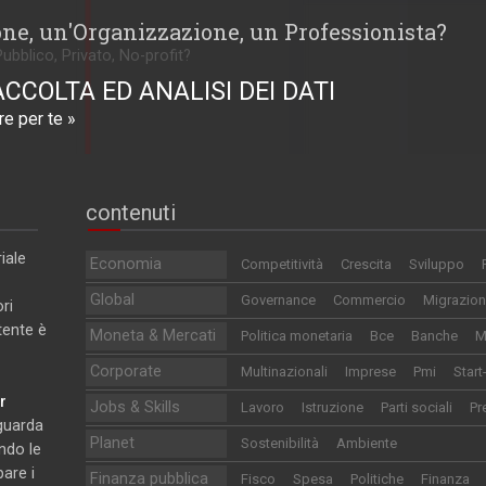
one, un'Organizzazione, un Professionista?
Pubblico, Privato, No-profit?
ACCOLTA ED ANALISI DEI DATI
e per te »
contenuti
iale
Economia
Competitività
Crescita
Sviluppo
Global
Governance
Commercio
Migrazion
ri
utente è
Moneta & Mercati
Politica monetaria
Bce
Banche
M
Corporate
Multinazionali
Imprese
Pmi
Start
r
Jobs & Skills
Lavoro
Istruzione
Parti sociali
Pr
iguarda
Planet
Sostenibilità
Ambiente
ndo le
pare i
Finanza pubblica
Fisco
Spesa
Politiche
Finanza