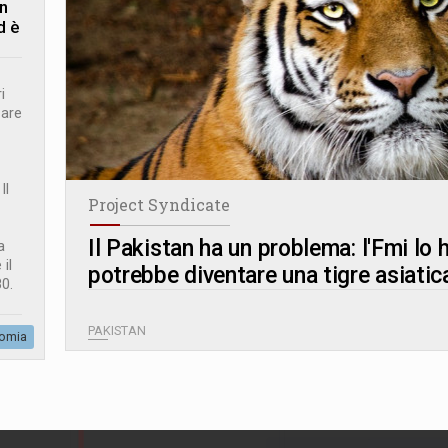
in
d è
i
zare
Il
Project Syndicate
Il Pakistan ha un problema: l'Fmi lo
a
il
potrebbe diventare una tigre asiatic
80.
PAKISTAN
omia