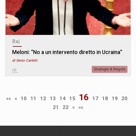
Rai
Meloni: “No a un intervento diretto in Ucraina”
di Senio Carletti
Strategie & Regole
UE
16
««
«
10
11
12
13
14
15
17
18
19
20
21
22
»
»»