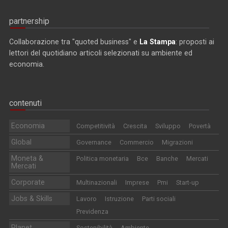
partnership
Collaborazione tra "quoted business" e
La Stampa
: proposti ai
lettori del quotidiano articoli selezionati su ambiente ed
economia.
contenuti
Economia
Competitività
Crescita
Sviluppo
Povertà
Global
Governance
Commercio
Migrazioni
Moneta &
Politica monetaria
Bce
Banche
Mercati
Mercati
Corporate
Multinazionali
Imprese
Pmi
Start-up
Jobs & Skills
Lavoro
Istruzione
Parti sociali
Previdenza
Planet
Sostenibilità
Ambiente