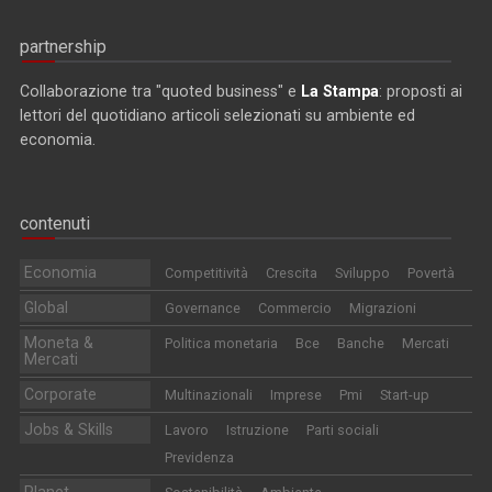
partnership
Collaborazione tra "quoted business" e
La Stampa
: proposti ai
lettori del quotidiano articoli selezionati su ambiente ed
economia.
contenuti
Economia
Competitività
Crescita
Sviluppo
Povertà
Global
Governance
Commercio
Migrazioni
Moneta &
Politica monetaria
Bce
Banche
Mercati
Mercati
Corporate
Multinazionali
Imprese
Pmi
Start-up
Jobs & Skills
Lavoro
Istruzione
Parti sociali
Previdenza