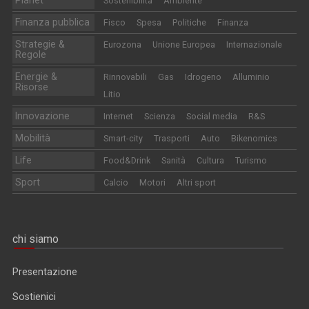
Planet
Sostenibilità
Ambiente
Finanza pubblica
Fisco
Spesa
Politiche
Finanza
Strategie &
Eurozona
Unione Europea
Internazionale
Regole
Energie &
Rinnovabili
Gas
Idrogeno
Alluminio
Risorse
Litio
Innovazione
Internet
Scienza
Social media
R&S
Mobilità
Smart-city
Trasporti
Auto
Bikenomics
Life
Food&Drink
Sanità
Cultura
Turismo
Sport
Calcio
Motori
Altri sport
chi siamo
Presentazione
Sostienici