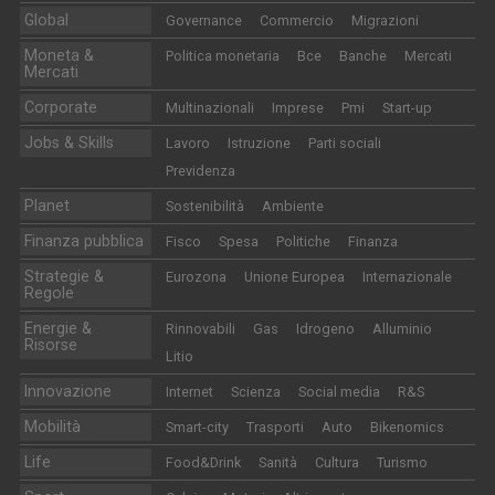
Global
Governance
Commercio
Migrazioni
Moneta &
Politica monetaria
Bce
Banche
Mercati
Mercati
Corporate
Multinazionali
Imprese
Pmi
Start-up
Jobs & Skills
Lavoro
Istruzione
Parti sociali
Previdenza
Planet
Sostenibilità
Ambiente
Finanza pubblica
Fisco
Spesa
Politiche
Finanza
Strategie &
Eurozona
Unione Europea
Internazionale
Regole
Energie &
Rinnovabili
Gas
Idrogeno
Alluminio
Risorse
Litio
Innovazione
Internet
Scienza
Social media
R&S
Mobilità
Smart-city
Trasporti
Auto
Bikenomics
Life
Food&Drink
Sanità
Cultura
Turismo