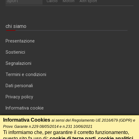
Sport
Calcio
Motori
Altri sport
chi siamo
Presentazione
Sostienici
Segnalazioni
Termini e condizioni
Dati personali
Privacy policy
Informativa cookie
RSS feed
Informativa Cookies
ai sensi del Regolamento UE 2016/679 (GDPR) e
Provv. Garante n.229 08/05/2014 e n.231 10/06/2021
RSS Top News
Ti informiamo che, per garantire il corretto funzionamento,
questo sito fa uso di
: cookie di terze parti, cookie analitici