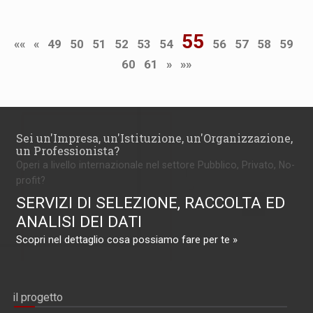
55
««
«
49
50
51
52
53
54
56
57
58
59
60
61
»
»»
Sei un'Impresa, un'Istituzione, un'Organizzazione,
un Professionista?
Operi a livello internazionale nel settore Pubblico, Privato, No-
profit?
SERVIZI DI SELEZIONE, RACCOLTA ED
ANALISI DEI DATI
Scopri nel dettaglio cosa possiamo fare per te »
il progetto