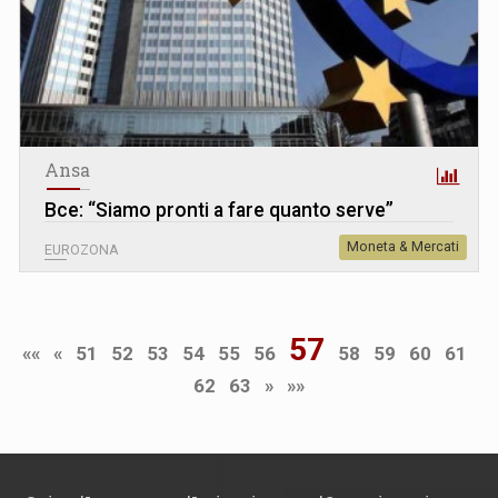
Ansa
Bce: “Siamo pronti a fare quanto serve”
Moneta & Mercati
EUROZONA
57
««
«
51
52
53
54
55
56
58
59
60
61
62
63
»
»»