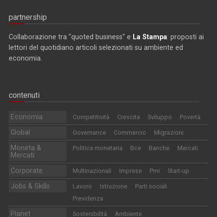
partnership
Collaborazione tra "quoted business" e
La Stampa
: proposti ai
lettori del quotidiano articoli selezionati su ambiente ed
economia.
contenuti
Economia
Competitività
Crescita
Sviluppo
Povertà
Global
Governance
Commercio
Migrazioni
Moneta &
Politica monetaria
Bce
Banche
Mercati
Mercati
Corporate
Multinazionali
Imprese
Pmi
Start-up
Jobs & Skills
Lavoro
Istruzione
Parti sociali
Previdenza
Planet
Sostenibilità
Ambiente