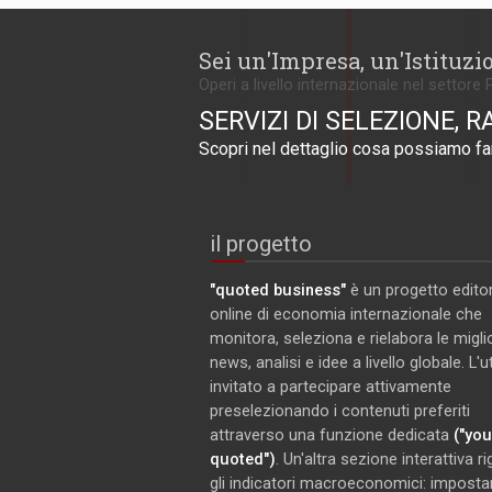
Sei un'Impresa, un'Istituzi
Operi a livello internazionale nel settore 
SERVIZI DI SELEZIONE, R
Scopri nel dettaglio cosa possiamo far
il progetto
"quoted business"
è un progetto editor
online di economia internazionale che
monitora, seleziona e rielabora le miglio
news, analisi e idee a livello globale. L'
invitato a partecipare attivamente
preselezionando i contenuti preferiti
attraverso una funzione dedicata
("you
quoted")
. Un'altra sezione interattiva r
gli indicatori macroeconomici: imposta