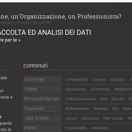
one, un'Organizzazione, un Professionista?
Pubblico, Privato, No-profit?
ACCOLTA ED ANALISI DEI DATI
e per te »
contenuti
iale
Economia
Competitività
Crescita
Sviluppo
Global
Governance
Commercio
Migrazion
ri
utente è
Moneta & Mercati
Politica monetaria
Bce
Banche
M
Corporate
Multinazionali
Imprese
Pmi
Start
r
Jobs & Skills
Lavoro
Istruzione
Parti sociali
Pr
iguarda
Planet
Sostenibilità
Ambiente
ndo le