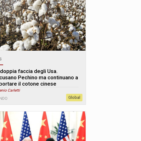
s
 doppia faccia degli Usa.
cusano Pechino ma continuano a
portare il cotone cinese
enio Carletti
Global
NDO