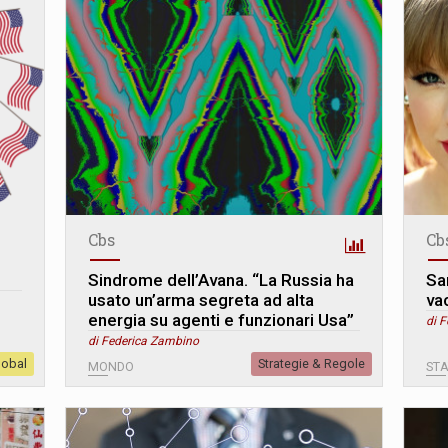
Cbs
Cb
Sindrome dell’Avana. “La Russia ha
Sa
usato un’arma segreta ad alta
va
energia su agenti e funzionari Usa”
di 
di Federica Zambino
lobal
Strategie & Regole
MONDO
STA