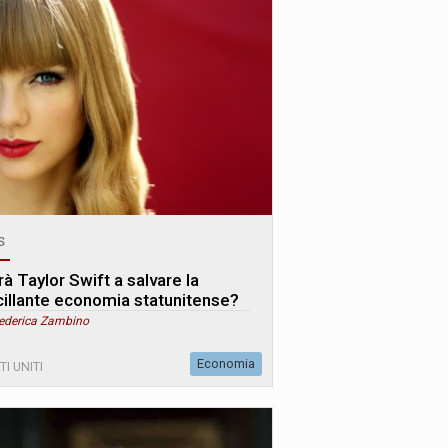
s
rà Taylor Swift a salvare la
cillante economia statunitense?
Federica Zambino
Economia
TI UNITI