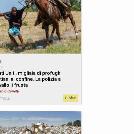
s
ti Uniti, migliaia di profughi
tiani al confine. La polizia a
allo li frusta
enio Carletti
Global
ERICA