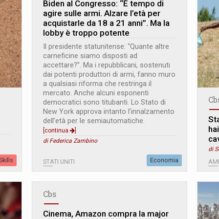
Biden al Congresso: “È tempo di
agire sulle armi. Alzare l’età per
acquistarle da 18 a 21 anni”. Ma la
lobby è troppo potente
Il presidente statunitense: “Quante altre
carneficine siamo disposti ad
accettare?”. Ma i repubblicani, sostenuti
dai potenti produttori di armi, fanno muro
a qualsiasi riforma che restringa il
mercato. Anche alcuni esponenti
Cb
democratici sono titubanti. Lo Stato di
New York approva intanto l’innalzamento
Sta
dell’età per le semiautomatiche.
hai
[continua
]
cav
di Federica Zambino
di S
kills
Economia
STATI UNITI
AM
Cbs
Cinema, Amazon compra la major