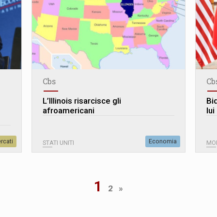
Cbs
Cb
L’Illinois risarcisce gli
Bi
afroamericani
lui
rcati
Economia
STATI UNITI
MO
1
2
»