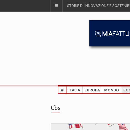
STORIE DI INNOVAZIONE E SOSTENIBI
ITALIA
EUROPA
MONDO
EC
Cbs