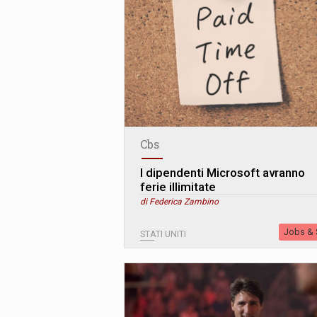
Cbs
I dipendenti Microsoft avranno
ferie illimitate
di Federica Zambino
Jobs & S
STATI UNITI