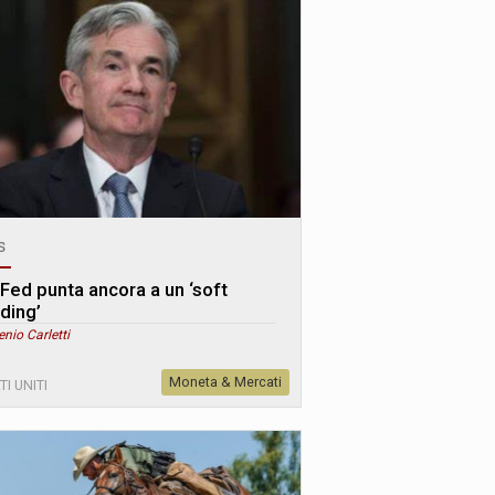
s
 Fed punta ancora a un ‘soft
nding’
enio Carletti
Moneta & Mercati
TI UNITI