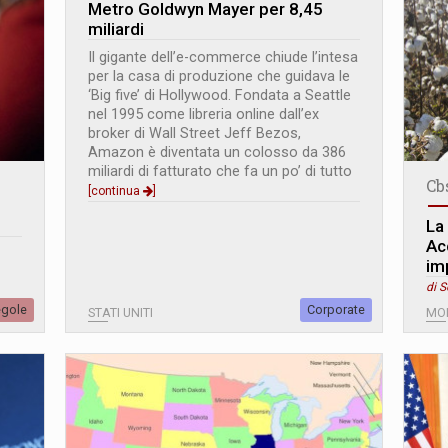
Metro Goldwyn Mayer per 8,45
miliardi
Il gigante dell’e-commerce chiude l’intesa
per la casa di produzione che guidava le
‘Big five’ di Hollywood. Fondata a Seattle
nel 1995 come libreria online dall’ex
broker di Wall Street Jeff Bezos,
Amazon è diventata un colosso da 386
miliardi di fatturato che fa un po’ di tutto
Cb
[continua
]
La
Ac
im
di S
egole
Corporate
STATI UNITI
MO