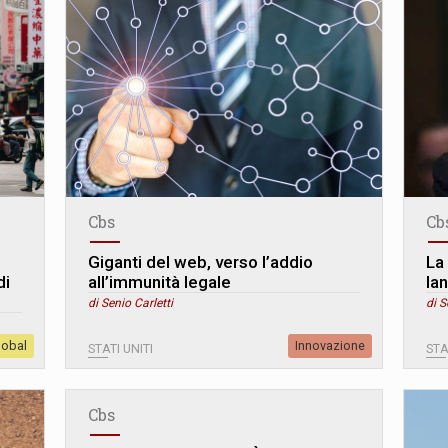
Cbs
Cb
Giganti del web, verso l’addio
La
di
all’immunità legale
la
di Senio Carletti
di S
lobal
Innovazione
STATI UNITI
STA
Cbs