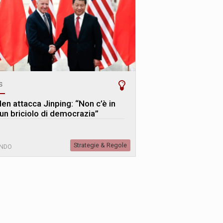
s
den attacca Jinping: “Non c’è in
 un briciolo di democrazia”
Strategie & Regole
NDO