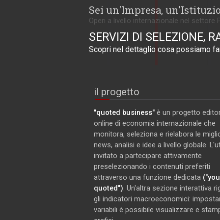
Sei un'Impresa, un'Istituzi
Operi a livello internazionale nel settore 
SERVIZI DI SELEZIONE, R
Scopri nel dettaglio cosa possiamo far
il progetto
"quoted business"
è un progetto editor
online di economia internazionale che
monitora, seleziona e rielabora le miglio
news, analisi e idee a livello globale. L'
invitato a partecipare attivamente
preselezionando i contenuti preferiti
attraverso una funzione dedicata
("you
quoted")
. Un'altra sezione interattiva r
gli indicatori macroeconomici: imposta
variabili è possibile visualizzare e stam