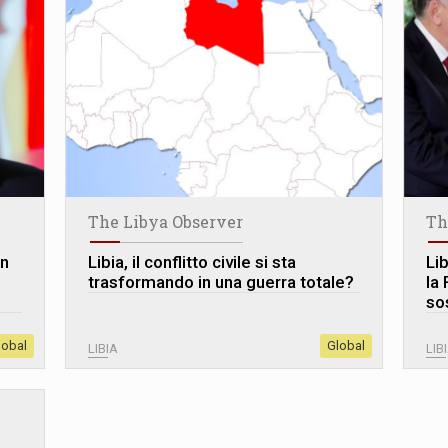
The Libya Observer
Th
in
Libia, il conflitto civile si sta
Lib
trasformando in una guerra totale?
la
so
lobal
Global
LIBIA
LIB