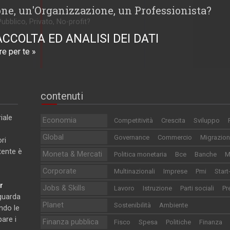
one, un'Organizzazione, un Professionista?
Pubblico, Privato, No-profit?
ACCOLTA ED ANALISI DEI DATI
e per te »
contenuti
iale
Economia
Competitività
Crescita
Sviluppo
Global
Governance
Commercio
Migrazion
ri
utente è
Moneta & Mercati
Politica monetaria
Bce
Banche
M
Corporate
Multinazionali
Imprese
Pmi
Start
r
Jobs & Skills
Lavoro
Istruzione
Parti sociali
Pr
iguarda
Planet
Sostenibilità
Ambiente
ndo le
pare i
Finanza pubblica
Fisco
Spesa
Politiche
Finanza