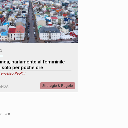
c
landa, parlamento al femminile
 solo per poche ore
rancesco Paolini
Strategie & Regole
LANDA
»
»»