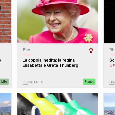
Bbc
Bb
e
La coppia inedita: la regina
Sc
Elisabetta e Greta Thunberg
di 
Life
Planet
REGNO UNITO
LI