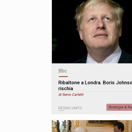
Bbc
Ribaltone a Londra. Boris Johns
rischia
di Senio Carletti
Strategie & R
REGNO UNITO