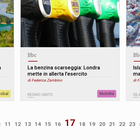
Bbc
Bb
a
La benzina scarseggia: Londra
Is
mette in allerta l’esercito
ma
di Federica Zambino
di F
lobal
Mobilità
REGNO UNITO
IS
17
«
11
12
13
14
15
16
18
19
20
21
22
23