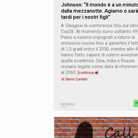
Johnson: “Il mondo è a un minut
dalla mezzanotte. Agiamo o sar
tardi per i nostri figli”
A Glasgow la conferenza Onu sul cli
Cop26. Al momento sono soltanto 49 
Paesi a essersi impegnati a ridurre le
emissioni nocive fino a garantire il tet
di 1,5 gradi entro il 2050, mentre altri 
hanno fatto sapere di volersi avvicina
quella scadenza. Cina, India e Russia
restano legate come data di riferimen
al 2060.
[continua
]
di Senio Carletti
P
MONDO