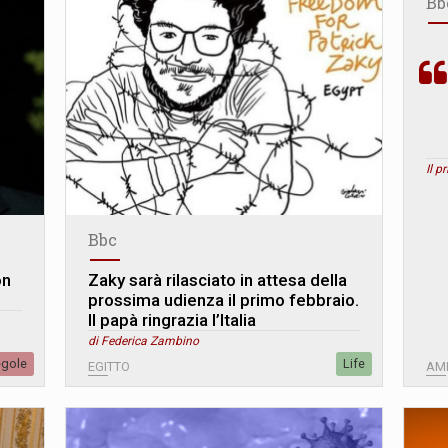
Bb
Il p
Bbc
on
Zaky sarà rilasciato in attesa della
prossima udienza il primo febbraio.
Il papà ringrazia l’Italia
di Federica Zambino
egole
Life
EGITTO
AME