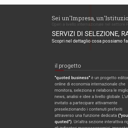
Sei un'Impresa, un'Istituzi
Operi a livello internazionale nel settore 
SERVIZI DI SELEZIONE, R
Scopri nel dettaglio cosa possiamo far
il progetto
"quoted business"
è un progetto editor
online di economia internazionale che
monitora, seleziona e rielabora le miglio
news, analisi e idee a livello globale. L'
invitato a partecipare attivamente
preselezionando i contenuti preferiti
attraverso una funzione dedicata
("you
quoted")
. Un'altra sezione interattiva r