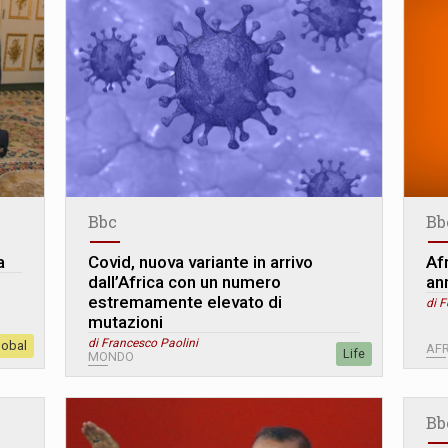
Bbc
Bb
a
Covid, nuova variante in arrivo
Afr
dall’Africa con un numero
an
estremamente elevato di
di 
mutazioni
di Francesco Paolini
lobal
AFR
Life
MONDO
Bb