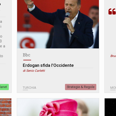
o
à
ma
i
to
40
re a
Bbc
to
Bru
Erdogan sfida l’Occidente
di Senio Carletti
lanet
Strategie & Regole
TURCHIA
MO