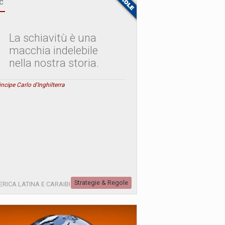
c
La schiavitù è una
macchia indelebile
nella nostra storia.
rincipe Carlo d'Inghilterra
Strategie & Regole
RICA LATINA E CARAIBI