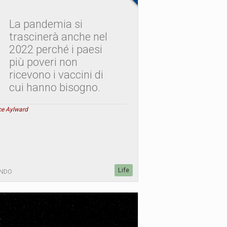
La pandemia si
trascinerà anche nel
2022 perché i paesi
più poveri non
ricevono i vaccini di
cui hanno bisogno.
ce Aylward
Life
NDO