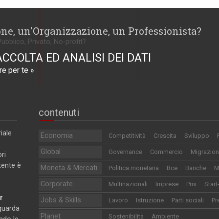
one, un'Organizzazione, un Professionista?
Pubblico, Privato, No-profit?
ACCOLTA ED ANALISI DEI DATI
e per te »
contenuti
iale
Economia
Competitività
Crescita
Sviluppo
Global
Governance
Commercio
Migrazion
ri
utente è
Moneta & Mercati
Politica monetaria
Bce
Banche
M
Corporate
Multinazionali
Imprese
Pmi
Start
r
Jobs & Skills
Lavoro
Istruzione
Parti sociali
Pr
iguarda
Planet
Sostenibilità
Ambiente