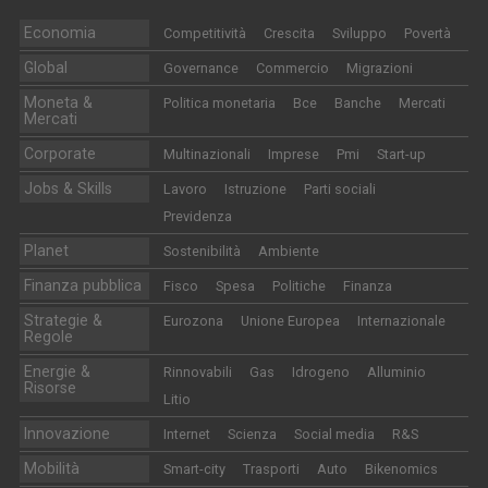
Economia
Competitività
Crescita
Sviluppo
Povertà
Global
Governance
Commercio
Migrazioni
Moneta &
Politica monetaria
Bce
Banche
Mercati
Mercati
Corporate
Multinazionali
Imprese
Pmi
Start-up
Jobs & Skills
Lavoro
Istruzione
Parti sociali
Previdenza
Planet
Sostenibilità
Ambiente
Finanza pubblica
Fisco
Spesa
Politiche
Finanza
Strategie &
Eurozona
Unione Europea
Internazionale
Regole
Energie &
Rinnovabili
Gas
Idrogeno
Alluminio
Risorse
Litio
Innovazione
Internet
Scienza
Social media
R&S
Mobilità
Smart-city
Trasporti
Auto
Bikenomics