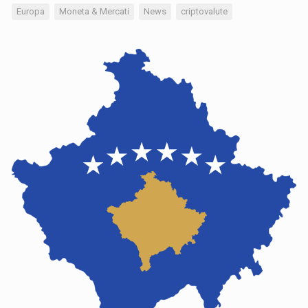
Europa
Moneta & Mercati
News
criptovalute