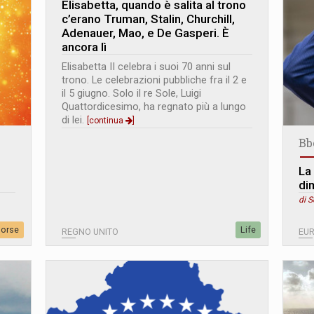
Elisabetta, quando è salita al trono
c’erano Truman, Stalin, Churchill,
Adenauer, Mao, e De Gasperi. È
ancora lì
Elisabetta II celebra i suoi 70 anni sul
trono. Le celebrazioni pubbliche fra il 2 e
il 5 giugno. Solo il re Sole, Luigi
Quattordicesimo, ha regnato più a lungo
di lei.
[continua
]
Bb
La 
di
di S
sorse
Life
REGNO UNITO
EU