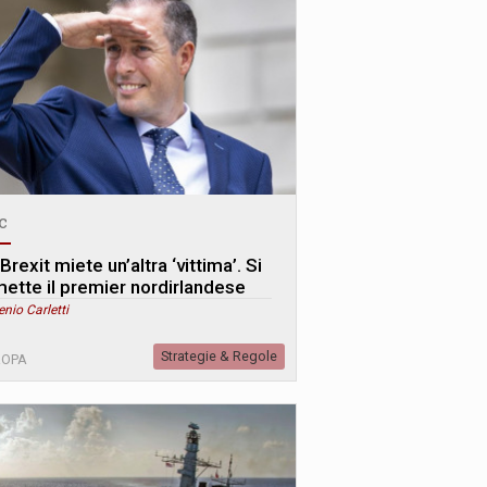
c
Brexit miete un’altra ‘vittima’. Si
mette il premier nordirlandese
enio Carletti
Strategie & Regole
ROPA