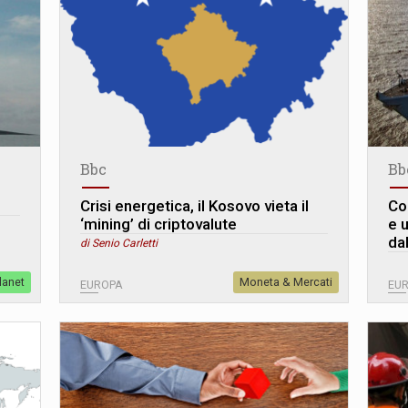
Bbc
Bb
Crisi energetica, il Kosovo vieta il
Co
‘mining’ di criptovalute
e u
da
di Senio Carletti
lanet
Moneta & Mercati
EUROPA
EU