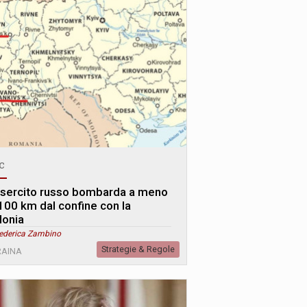
c
esercito russo bombarda a meno
 100 km dal confine con la
lonia
Federica Zambino
Strategie & Regole
RAINA