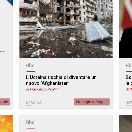
son
Bbc
Bb
L’Ucraina rischia di diventare un
Bo
nuovo ‘Afghanistan’
la
di Francesco Paolini
di S
egole
Strategie & Regole
UCRAINA
UC
Bbc