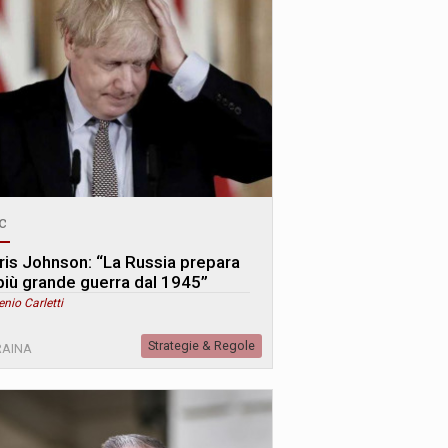
c
ris Johnson: “La Russia prepara
 più grande guerra dal 1945”
enio Carletti
Strategie & Regole
RAINA