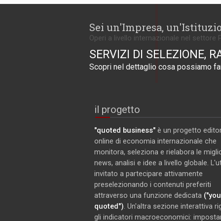
Sei un'Impresa, un'Istituzi
Operi a livello internazionale nel settore 
SERVIZI DI SELEZIONE, R
Scopri nel dettaglio cosa possiamo far
il progetto
"quoted business"
è un progetto editor
online di economia internazionale che
monitora, seleziona e rielabora le miglio
news, analisi e idee a livello globale. L'
invitato a partecipare attivamente
preselezionando i contenuti preferiti
attraverso una funzione dedicata
("you
quoted")
. Un'altra sezione interattiva r
gli indicatori macroeconomici: imposta