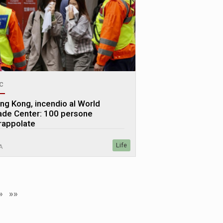
c
ng Kong, incendio al World
ade Center: 100 persone
trappolate
Life
A
»
»»