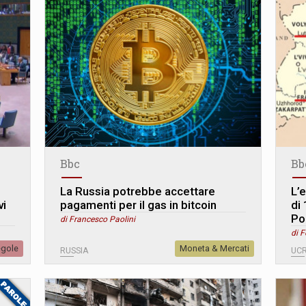
Bbc
Bb
La Russia potrebbe accettare
L’
vi
pagamenti per il gas in bitcoin
di
Po
di Francesco Paolini
di 
egole
Moneta & Mercati
RUSSIA
UC