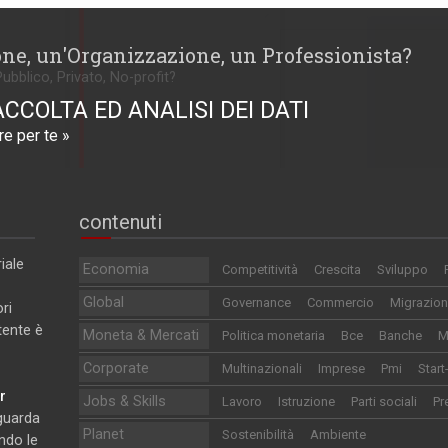
one, un'Organizzazione, un Professionista?
Pubblico, Privato, No-profit?
ACCOLTA ED ANALISI DEI DATI
e per te »
contenuti
iale
Economia
Competitività
Crescita
Sviluppo
Global
Governance
Commercio
Migrazion
ri
utente è
Moneta & Mercati
Politica monetaria
Bce
Banche
M
Corporate
Multinazionali
Imprese
Pmi
Start
r
Jobs & Skills
Lavoro
Istruzione
Parti sociali
Pr
iguarda
Planet
Sostenibilità
Ambiente
ndo le