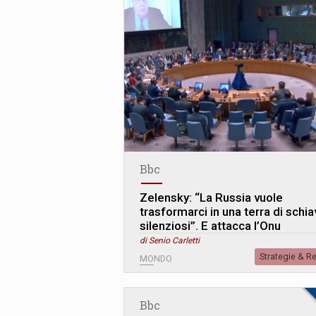
Bbc
Zelensky: “La Russia vuole
trasformarci in una terra di schia
silenziosi”. E attacca l’Onu
di Senio Carletti
Strategie & R
MONDO
Bbc