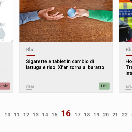
Bbc
Bb
Sigarette e tablet in cambio di
Ho
lattuga e riso. Xi’an torna al baratto
Tr
in
egole
Life
CINA
ASI
16
«
10
11
12
13
14
15
17
18
19
20
21
22