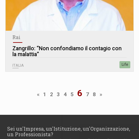
Rai
Zangrillo: “Non confondiamo il contagio con
la malattia”
Life
ITALIA
6
«
1
2
3
4
5
7
8
»
Sei un'Impresa, un'Istituzione, un'Organizzazione,
un Professionista?