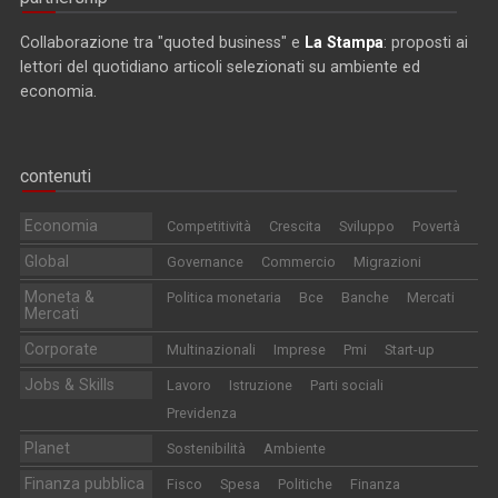
Collaborazione tra "quoted business" e
La Stampa
: proposti ai
lettori del quotidiano articoli selezionati su ambiente ed
economia.
contenuti
Economia
Competitività
Crescita
Sviluppo
Povertà
Global
Governance
Commercio
Migrazioni
Moneta &
Politica monetaria
Bce
Banche
Mercati
Mercati
Corporate
Multinazionali
Imprese
Pmi
Start-up
Jobs & Skills
Lavoro
Istruzione
Parti sociali
Previdenza
Planet
Sostenibilità
Ambiente
Finanza pubblica
Fisco
Spesa
Politiche
Finanza