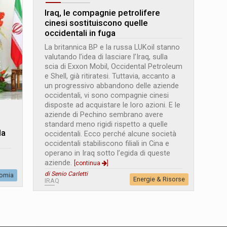
Iraq, le compagnie petrolifere
cinesi sostituiscono quelle
occidentali in fuga
La britannica BP e la russa LUKoil stanno
valutando l’idea di lasciare l’Iraq, sulla
scia di Exxon Mobil, Occidental Petroleum
e Shell, già ritiratesi. Tuttavia, accanto a
un progressivo abbandono delle aziende
occidentali, vi sono compagnie cinesi
disposte ad acquistare le loro azioni. E le
aziende di Pechino sembrano avere
standard meno rigidi rispetto a quelle
la
occidentali. Ecco perché alcune società
occidentali stabiliscono filiali in Cina e
operano in Iraq sotto l’egida di queste
aziende.
[continua
]
di Senio Carletti
omia
Energie & Risorse
IRAQ