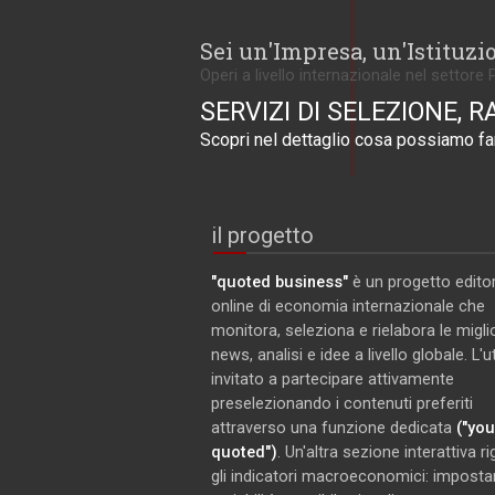
Sei un'Impresa, un'Istituzi
Operi a livello internazionale nel settore 
SERVIZI DI SELEZIONE, R
Scopri nel dettaglio cosa possiamo far
il progetto
"quoted business"
è un progetto editor
online di economia internazionale che
monitora, seleziona e rielabora le miglio
news, analisi e idee a livello globale. L'
invitato a partecipare attivamente
preselezionando i contenuti preferiti
attraverso una funzione dedicata
("you
quoted")
. Un'altra sezione interattiva r
gli indicatori macroeconomici: imposta