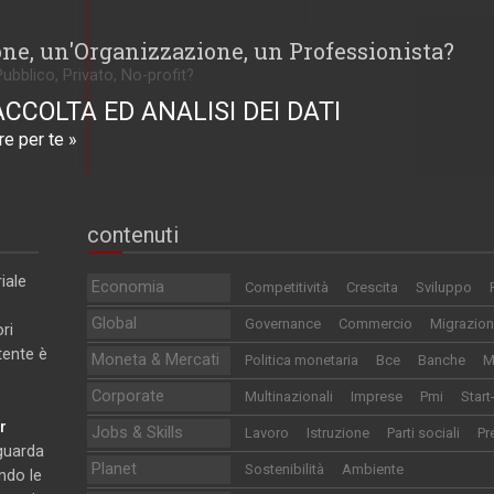
one, un'Organizzazione, un Professionista?
Pubblico, Privato, No-profit?
ACCOLTA ED ANALISI DEI DATI
e per te »
contenuti
iale
Economia
Competitività
Crescita
Sviluppo
Global
Governance
Commercio
Migrazion
ri
utente è
Moneta & Mercati
Politica monetaria
Bce
Banche
M
Corporate
Multinazionali
Imprese
Pmi
Start
r
Jobs & Skills
Lavoro
Istruzione
Parti sociali
Pr
iguarda
Planet
Sostenibilità
Ambiente
ndo le