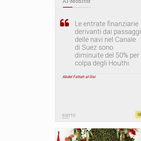
Al-Monitor
Le entrate finanziarie
derivanti dai passaggi
delle navi nel Canale
di Suez sono
diminuite del 50% per
colpa degli Houthi.
Abdel Fattah al-Sisi
G
EGITTO