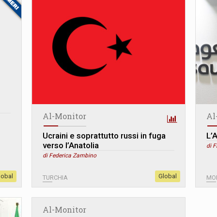
Al-Monitor
Al
Ucraini e soprattutto russi in fuga
L’
verso l’Anatolia
di F
di Federica Zambino
lobal
Global
TURCHIA
MO
Al-Monitor