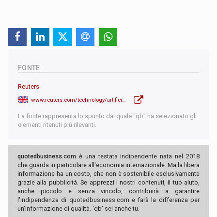
FONTE
Reuters
www.reuters.com/technology/artificial-intelligence/openai-working-new-reasoning-technology-under-code-name-strawberry-2024-07-12/
La fonte rappresenta lo spunto dal quale "qb" ha selezionato gli
elementi ritenuti più rilevanti.
quotedbusiness.com
è una testata indipendente nata nel 2018
che guarda in particolare all'economia internazionale. Ma la libera
informazione ha un costo, che non è sostenibile esclusivamente
grazie alla pubblicità. Se apprezzi i nostri contenuti, il tuo aiuto,
anche piccolo e senza vincolo, contribuirà a garantire
l'indipendenza di quotedbusiness.com e farà la differenza per
un'informazione di qualità. 'qb' sei anche tu.