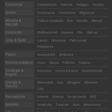
Economia
Competitività
Crescita
Sviluppo
Povertà
Global
Governance
Commercio
Migrazioni
Moneta &
Politica monetaria
Bce
Banche
Mercati
Mercati
Corporate
Multinazionali
Imprese
Pmi
Start-up
Jobs & Skills
Lavoro
Istruzione
Parti sociali
Previdenza
Planet
Sostenibilità
Ambiente
Finanza pubblica
Fisco
Spesa
Politiche
Finanza
Strategie &
Eurozona
Unione Europea
Internazionale
Regole
Energie &
Rinnovabili
Gas
Idrogeno
Alluminio
Risorse
Litio
Innovazione
Internet
Scienza
Social media
R&S
Mobilità
Smart-city
Trasporti
Auto
Bikenomics