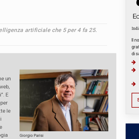
Indi
elligenza artificiale che 5 per 4 fa 25.
Il n
graf
di s
ome un
 web,
”. E
S
 per
te le
i
e
ogia
Giorgio Parisi