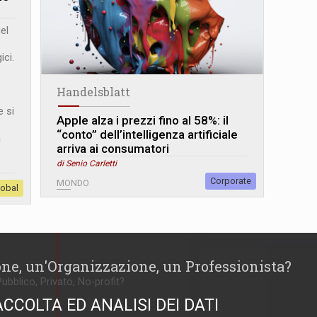
el
ici.
Handelsblatt
e si
Apple alza i prezzi fino al 58%: il
“conto” dell’intelligenza artificiale
a
arriva ai consumatori
di Senio Carletti
Corporate
MONDO
lobal
one, un'Organizzazione, un Professionista?
Pubblico, Privato, No-profit?
ACCOLTA ED ANALISI DEI DATI