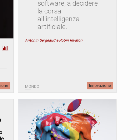
software, a decidere
la corsa
all'intelligenza
artificiale.
Antonin Bergeaud e Robin Rivaton
zione
Innovazione
MONDO
i
no
le