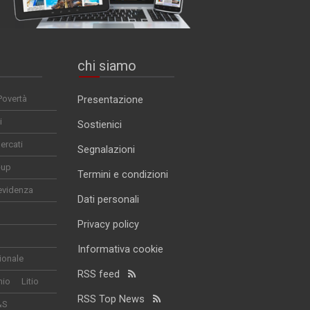
chi siamo
Povertà
Presentazione
i
Sostienici
ercati
Segnalazioni
-up
Termini e condizioni
evidenza
Dati personali
Privacy policy
Informativa cookie
ionale
RSS feed
nio
Litio
RSS Top News
&S