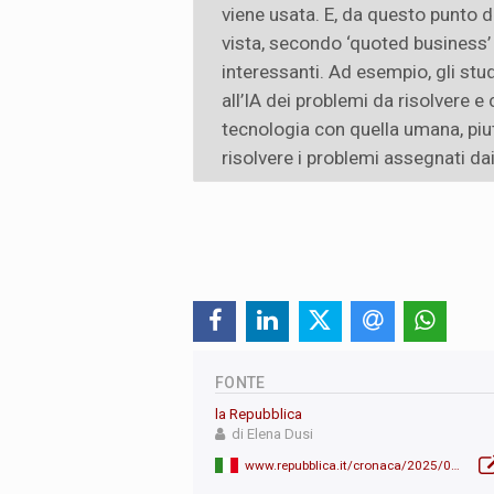
viene usata. E, da questo punto d
vista, secondo ‘quoted business’
interessanti. Ad esempio, gli stu
all’IA dei problemi da risolvere e
tecnologia con quella umana, piutt
risolvere i problemi assegnati da
FONTE
la Repubblica
di Elena Dusi
www.repubblica.it/cronaca/2025/02/15/news/giorgio_parisi_intelligenza_artificiale_critiche-424005730/#:~:text=Cronaca-,Il%20Nobel%20Parisi%3A%20%E2%80%9CCos%C3%AC%20ho%20convinto%20l'intelligenza%20artificiale,5%20per%204%20fa%2025%E2%80%9D&text=C