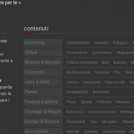
e per te »
contenuti
iale
Economia
Competitività
Crescita
Sviluppo
Global
Governance
Commercio
Migrazion
ri
utente è
Moneta & Mercati
Politica monetaria
Bce
Banche
M
Corporate
Multinazionali
Imprese
Pmi
Start
r
Jobs & Skills
Lavoro
Istruzione
Parti sociali
Pr
iguarda
Planet
Sostenibilità
Ambiente
ndo le
pare i
Finanza pubblica
Fisco
Spesa
Politiche
Finanza
Strategie & Regole
Eurozona
Unione Europea
Internaz
Energie & Risorse
Rinnovabili
Gas
Idrogeno
Allumi
Innovazione
Internet
Scienza
Social media
R