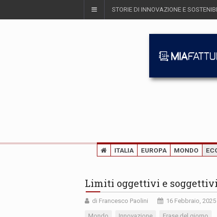
STORIE DI INNOVAZIONE E SOSTENIBI
ITALIA
EUROPA
MONDO
EC
Limiti oggettivi e soggettiv
di Francesco Paolini
16 Febbraio, 2025
Mondo
Innovazione
Frase del giorno