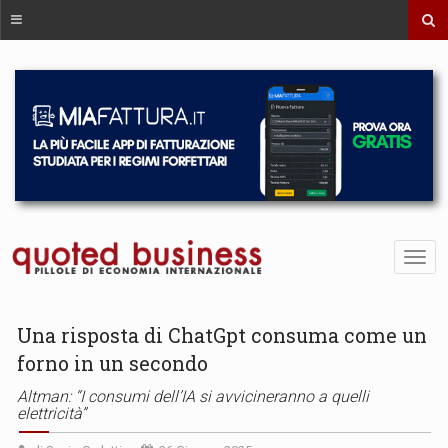
Una risposta di ChatGpt consuma come un
forno in un secondo
Altman: “I consumi dell’IA si avvicineranno a quelli
elettricità”