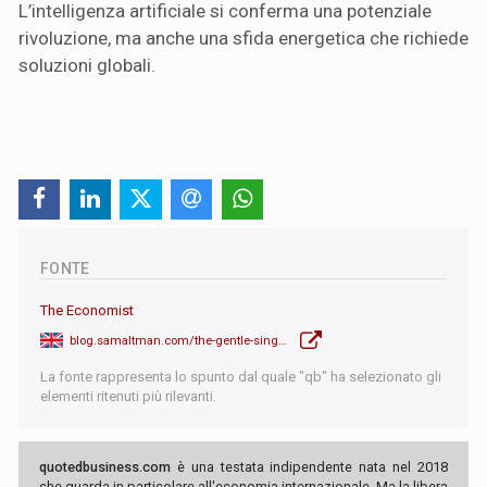
L’intelligenza artificiale si conferma una potenziale
rivoluzione, ma anche una sfida energetica che richiede
soluzioni globali.
FONTE
The Economist
blog.samaltman.com/the-gentle-singularity
La fonte rappresenta lo spunto dal quale "qb" ha selezionato gli
elementi ritenuti più rilevanti.
quotedbusiness.com
è una testata indipendente nata nel 2018
che guarda in particolare all'economia internazionale. Ma la libera