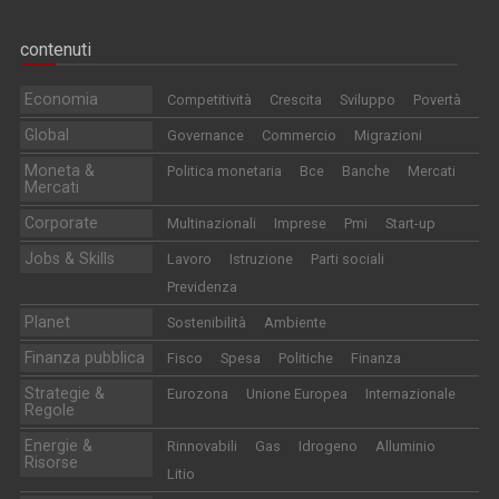
contenuti
Economia
Competitività
Crescita
Sviluppo
Povertà
Global
Governance
Commercio
Migrazioni
Moneta &
Politica monetaria
Bce
Banche
Mercati
Mercati
Corporate
Multinazionali
Imprese
Pmi
Start-up
Jobs & Skills
Lavoro
Istruzione
Parti sociali
Previdenza
Planet
Sostenibilità
Ambiente
Finanza pubblica
Fisco
Spesa
Politiche
Finanza
Strategie &
Eurozona
Unione Europea
Internazionale
Regole
Energie &
Rinnovabili
Gas
Idrogeno
Alluminio
Risorse
Litio