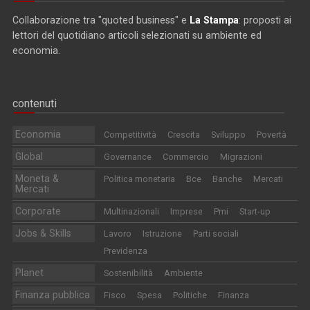
Collaborazione tra "quoted business" e
La Stampa
: proposti ai
lettori del quotidiano articoli selezionati su ambiente ed
economia.
contenuti
Economia
Competitività
Crescita
Sviluppo
Povertà
Global
Governance
Commercio
Migrazioni
Moneta &
Politica monetaria
Bce
Banche
Mercati
Mercati
Corporate
Multinazionali
Imprese
Pmi
Start-up
Jobs & Skills
Lavoro
Istruzione
Parti sociali
Previdenza
Planet
Sostenibilità
Ambiente
Finanza pubblica
Fisco
Spesa
Politiche
Finanza