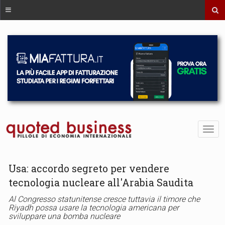
Usa: accordo segreto per vendere
tecnologia nucleare all'Arabia Saudita
Al Congresso statunitense cresce tuttavia il timore che
Riyadh possa usare la tecnologia americana per
sviluppare una bomba nucleare