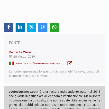
FONTE
Deutsche Welle
28 Marzo, 2019
www.dw.com/en/us-reveals-secret-deal-to-sell-nuclear-tech-to-saudi-arabia/a-48107484
La fonte rappresenta lo spunto dal quale "qb" ha selezionato gli
elementi ritenuti più rilevanti.
quotedbusiness.com
è una testata indipendente nata nel 2018
che guarda in particolare all'economia internazionale. Ma la libera
informazione ha un costo, che non è sostenibile esclusivamente
grazie alla pubblicità. Se apprezzi i nostri contenuti, il tuo aiuto,