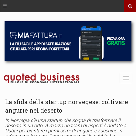
La sfida della startup norvegese: coltivare
angurie nel deserto
In Norvegia c’è una startup che sogna di trasformare il
deserto in un orto. A marzo un team di esperti è andato a
Dubai per piantare i primi semi di angurie e zucchine in
un’area molto arida. Dopo cinque mesi la sabbia ha