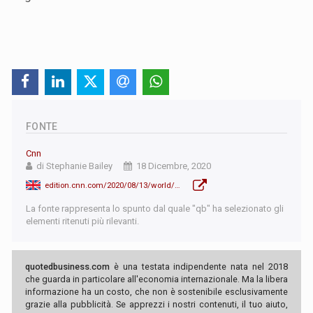
FONTE
Cnn
di Stephanie Bailey
18 Dicembre, 2020
edition.cnn.com/2020/08/13/world/desert-control-liquid-nanoclay-spc-intl/index.html
La fonte rappresenta lo spunto dal quale "qb" ha selezionato gli
elementi ritenuti più rilevanti.
quotedbusiness.com
è una testata indipendente nata nel 2018
che guarda in particolare all'economia internazionale. Ma la libera
informazione ha un costo, che non è sostenibile esclusivamente
grazie alla pubblicità. Se apprezzi i nostri contenuti, il tuo aiuto,