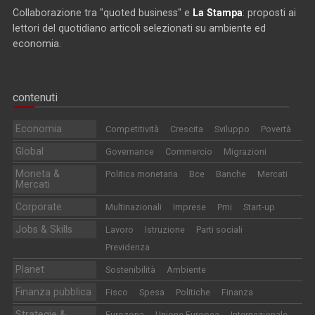
Collaborazione tra "quoted business" e
La Stampa
: proposti ai
lettori del quotidiano articoli selezionati su ambiente ed
economia.
contenuti
Economia
Competitività
Crescita
Sviluppo
Povertà
Global
Governance
Commercio
Migrazioni
Moneta &
Politica monetaria
Bce
Banche
Mercati
Mercati
Corporate
Multinazionali
Imprese
Pmi
Start-up
Jobs & Skills
Lavoro
Istruzione
Parti sociali
Previdenza
Planet
Sostenibilità
Ambiente
Finanza pubblica
Fisco
Spesa
Politiche
Finanza
Strategie &
Eurozona
Unione Europea
Internazionale