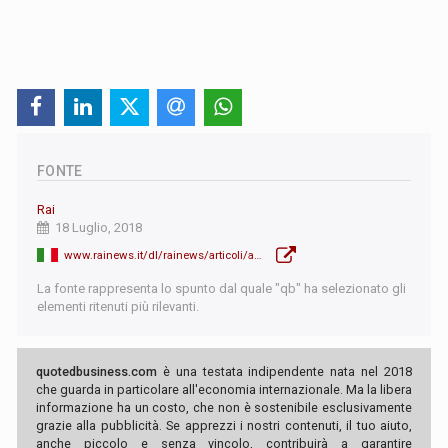
FONTE
Rai
18 Luglio, 2018
www.rainews.it/dl/rainews/articoli/alitalia-di-maio-mi-spendero-per-trovare-un-futuro-a-questa-azienda-67e3a9a3-b824-48d2-9820-afdea42ac699.html
La fonte rappresenta lo spunto dal quale "qb" ha selezionato gli
elementi ritenuti più rilevanti.
quotedbusiness.com
è una testata indipendente nata nel 2018
che guarda in particolare all'economia internazionale. Ma la libera
informazione ha un costo, che non è sostenibile esclusivamente
grazie alla pubblicità. Se apprezzi i nostri contenuti, il tuo aiuto,
anche piccolo e senza vincolo, contribuirà a garantire