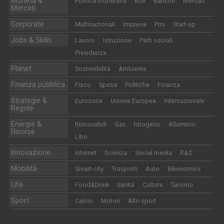
Moneta &
Politica monetaria
Bce
Banche
Mercati
Mercati
Corporate
Multinazionali
Imprese
Pmi
Start-up
Jobs & Skills
Lavoro
Istruzione
Parti sociali
Previdenza
Planet
Sostenibilità
Ambiente
Finanza pubblica
Fisco
Spesa
Politiche
Finanza
Strategie &
Eurozona
Unione Europea
Internazionale
Regole
Energie &
Rinnovabili
Gas
Idrogeno
Alluminio
Risorse
Litio
Innovazione
Internet
Scienza
Social media
R&S
Mobilità
Smart-city
Trasporti
Auto
Bikenomics
Life
Food&Drink
Sanità
Cultura
Turismo
Sport
Calcio
Motori
Altri sport