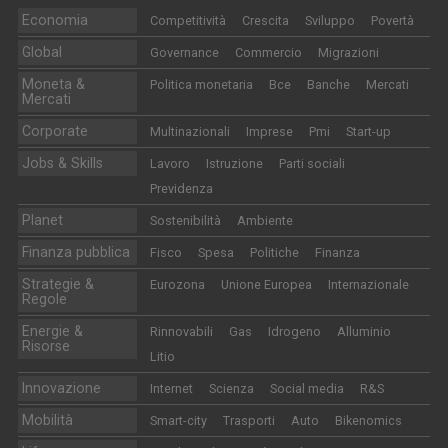
Economia
Competitività
Crescita
Sviluppo
Povertà
Global
Governance
Commercio
Migrazioni
Moneta &
Politica monetaria
Bce
Banche
Mercati
Mercati
Corporate
Multinazionali
Imprese
Pmi
Start-up
Jobs & Skills
Lavoro
Istruzione
Parti sociali
Previdenza
Planet
Sostenibilità
Ambiente
Finanza pubblica
Fisco
Spesa
Politiche
Finanza
Strategie &
Eurozona
Unione Europea
Internazionale
Regole
Energie &
Rinnovabili
Gas
Idrogeno
Alluminio
Risorse
Litio
Innovazione
Internet
Scienza
Social media
R&S
Mobilità
Smart-city
Trasporti
Auto
Bikenomics