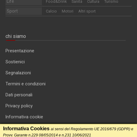
Life
Food&Drink
Sanità
Cultura
Turismo
Sport
Calcio
Motori
Altri sport
chi siamo
Presentazione
Sostienici
Segnalazioni
Termini e condizioni
Dati personali
Privacy policy
Informativa cookie
RSS feed
Informativa Cookies
ai sensi del Regolamento UE 2016/679 (GDPR) e
Provv. Garante n.229 08/05/2014 e n.231 10/06/2021