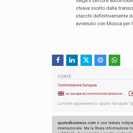
valga il settore automobi
chiave svolto dalla transi
stacchi definitivamente d
avvenuto con Mosca per l’
FONTE
Commissione Europea
ec.europa.eu/commission/presscorner/detail/en/ip_23_4752
La fonte rappresenta lo spunto dal quale "qb"
quotedbusiness.com
è una testata indipe
internazionale. Ma la libera informazione 