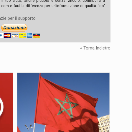
, il tuo aiuto, anche piccolo e senza vincolo, contribuirà a
com e farà la differenza per un'informazione di qualità. 'qb'
zie per il supporto
« Torna Indietro