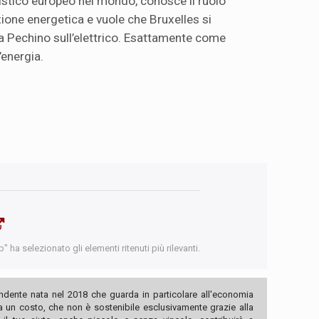
listico europeo nel mondo, conosce il ruolo
zione energetica e vuole che Bruxelles si
a Pechino sull’elettrico. Esattamente come
energia.
 ha selezionato gli elementi ritenuti più rilevanti.
ndente nata nel 2018 che guarda in particolare all'economia
ha un costo, che non è sostenibile esclusivamente grazie alla