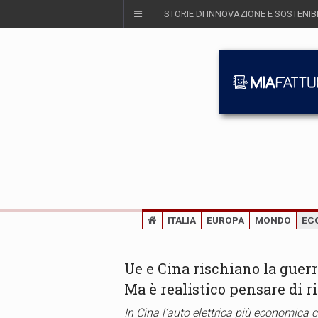
STORIE DI INNOVAZIONE E SOSTENIBI
ITALIA
EUROPA
MONDO
EC
Ue e Cina rischiano la guer
Ma è realistico pensare di 
In Cina l’auto elettrica più economica co