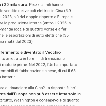
o i 20 mila euro
. Prezzi simili hanno
e vendite dei veicoli elettrici in Cina (5,9
el 2023, più del doppio rispetto a Europa e
re la produzione interna (entro il 2025 la
manda locale di quattro volte) e a far
elle esportazioni di auto elettriche (35
rima metà del 2023).
riferimento è diventato il Vecchio
nto arretrato in termini di transizione
i materie prime. Nel 2022, l’Ue ha importato
omobili di fabbricazione cinese, di cui il 63
a batteria.
e di rinunciare alla Cina? La risposta è ‘no’.
sta dall’Europa non può essere letta solo in
nzitutto, Washington è consapevole di quanto