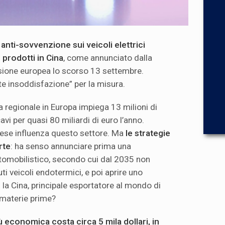
e anti-sovvenzione
sui veicoli elettrici
)
prodotti
in Cina
, come annunciato dalla
ione europea lo scorso 13 settembre.
e insoddisfazione” per la misura.
a regionale in Europa impiega 13 milioni di
cavi per quasi 80 miliardi di euro l’anno.
cinese influenza questo settore. Ma
le
strategie
rte
: ha senso annunciare prima una
utomobilistico, secondo cui dal 2035 non
i veicoli endotermici, e poi aprire uno
a Cina, principale esportatore al mondo di
e materie prime?
iù economica costa circa 5 mila dollari, in