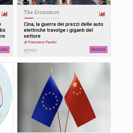
The Economist
e
Cina, la guerra dei prezzi delle auto
abù
elettriche travolge i giganti del
ere
settore
di Francesco Paolini
ilità
Mobilità
MONDO