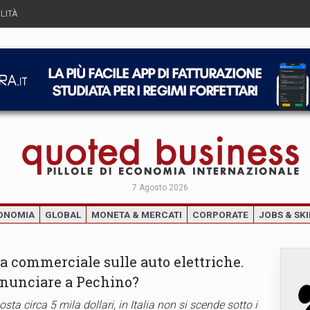
LITÀ
7 Agosto 2026
ONOMIA
GLOBAL
MONETA & MERCATI
CORPORATE
JOBS & SKI
ra commerciale sulle auto elettriche.
rinunciare a Pechino?
sta circa 5 mila dollari, in Italia non si scende sotto i