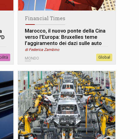
Financial Times
Marocco, il nuovo ponte della Cina
a
verso l’Europa: Bruxelles teme
BYD
l’aggiramento dei dazi sulle auto
di Federica Zambino
ilità
Global
MONDO