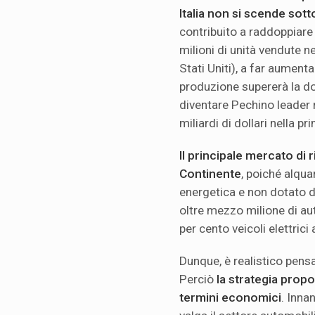
Italia non si scende sott
contribuito a raddoppiare l
milioni di unità vendute n
Stati Uniti), a far aumenta
produzione supererà la do
diventare Pechino leader n
miliardi di dollari nella p
Il principale mercato di 
Continente
, poiché alqua
energetica e non dotato d
oltre mezzo milione di aut
per cento veicoli elettrici 
Dunque, è realistico pensar
Perciò
la strategia propo
termini economici
. Inna