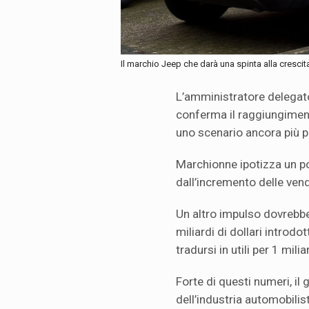
Il marchio Jeep che darà una spinta alla crescita
L’amministratore delegato
conferma il raggiungiment
uno scenario ancora più po
Marchionne ipotizza un pos
dall’incremento delle ven
Un altro impulso dovrebbe
miliardi di dollari introd
tradursi in utili per 1 milia
Forte di questi numeri, il
dell’industria automobilist