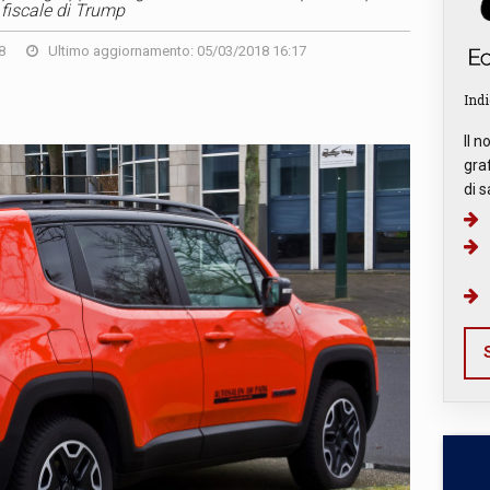
fiscale di Trump
8
Ultimo aggiornamento: 05/03/2018 16:17
Indi
Il n
graf
di s
S