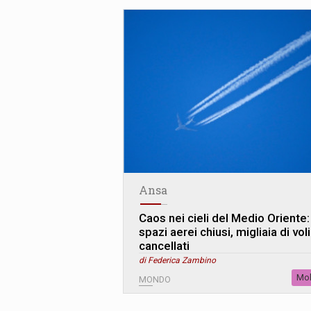
Ansa
Caos nei cieli del Medio Oriente:
spazi aerei chiusi, migliaia di voli
cancellati
di Federica Zambino
Mob
MONDO