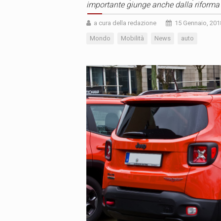
importante giunge anche dalla riforma 
a cura della redazione
15 Gennaio, 201
Mondo
Mobilità
News
auto