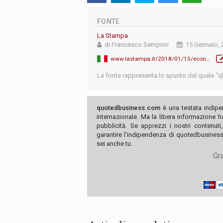
FONTE
La Stampa
di Francesco Semprini
15 Gennaio, 
www.lastampa.it/2018/01/15/economia/la-sfida-di-fca-entro-il-il-raddoppio-degli-utili-r5BKW6EbmjLJNPkzChjPdJ/pagina.html
La fonte rappresenta lo spunto dal quale "qb"
quotedbusiness.com
è una testata indipe
internazionale. Ma la libera informazione 
pubblicità. Se apprezzi i nostri contenuti
garantire l'indipendenza di quotedbusiness.
sei anche tu.
Gra