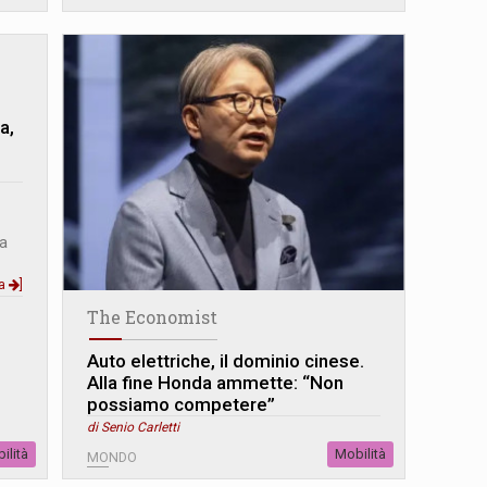
a,
ma
ua
]
The Economist
Auto elettriche, il dominio cinese.
Alla fine Honda ammette: “Non
possiamo competere”
di Senio Carletti
ilità
Mobilità
MONDO