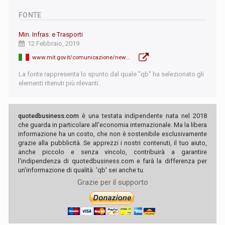
FONTE
Min. Infras. e Trasporti
12 Febbraio, 2019
www.mit.gov.it/comunicazione/news/torinolione-ferrovie-alta-velocita-tav/torino-lione-ultimate-lanalisi-costi
La fonte rappresenta lo spunto dal quale "qb" ha selezionato gli
elementi ritenuti più rilevanti.
quotedbusiness.com
è una testata indipendente nata nel 2018
che guarda in particolare all'economia internazionale. Ma la libera
informazione ha un costo, che non è sostenibile esclusivamente
grazie alla pubblicità. Se apprezzi i nostri contenuti, il tuo aiuto,
anche piccolo e senza vincolo, contribuirà a garantire
l'indipendenza di quotedbusiness.com e farà la differenza per
un'informazione di qualità. 'qb' sei anche tu.
Grazie per il supporto