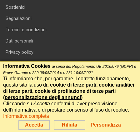
Sostienici
Segnalazioni
Termini e condizioni
Dati personali
Privacy policy
Informativa cookie
Informativa Cookies
ai sensi del Regolamento UE 2016/679 (GDPR) e
Provv. Garante n.229 08/05/2014 e n.231 10/06/2021
RSS feed
Ti informiamo che, per garantire il corretto funzionamento,
questo sito fa uso di
: cookie di terze parti, cookie analitici
RSS Top News
di terze parti, cookie di profilazione di terze parti
Contatti
(
personalizzazione degli annunci
)
Cliccando su
Accetta
confermi di aver preso visione
dell'informativa e di prestare consenso all'uso dei cookie.
International Communication S.r.l. • P.IVA 14478081004 • Testata
Informativa completa
giornalistica n.191, reg. Tribunale di Roma del 14/12/2017
Accetta
Rifiuta
Personalizza
Powered by
Itala