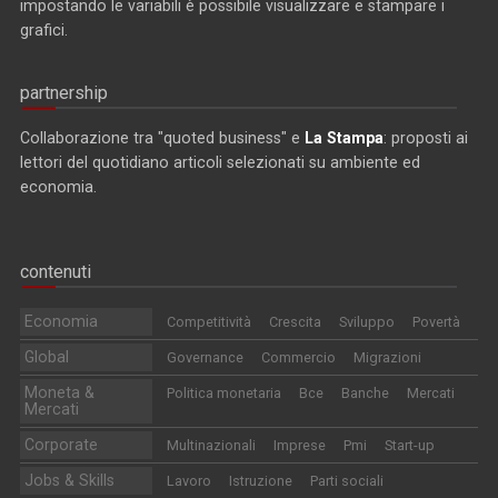
impostando le variabili è possibile visualizzare e stampare i
grafici.
partnership
Collaborazione tra "quoted business" e
La Stampa
: proposti ai
lettori del quotidiano articoli selezionati su ambiente ed
economia.
contenuti
Economia
Competitività
Crescita
Sviluppo
Povertà
Global
Governance
Commercio
Migrazioni
Moneta &
Politica monetaria
Bce
Banche
Mercati
Mercati
Corporate
Multinazionali
Imprese
Pmi
Start-up
Jobs & Skills
Lavoro
Istruzione
Parti sociali