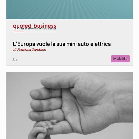
L’Europa vuole la sua mini auto elettrica
di Federica Zambino
Mobilità
UE