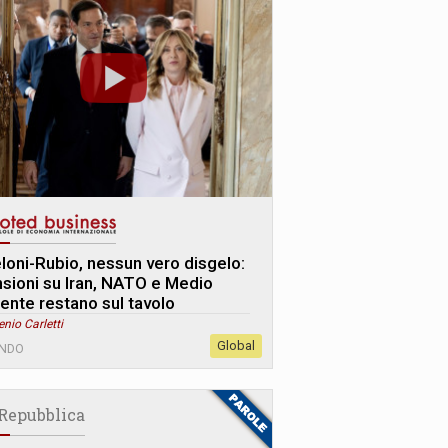
loni-Rubio, nessun vero disgelo:
nsioni su Iran, NATO e Medio
iente restano sul tavolo
enio Carletti
Global
NDO
 Repubblica