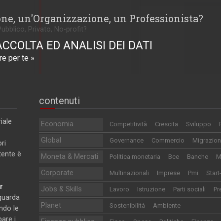
one, un'Organizzazione, un Professionista?
Pubblico, Privato, No-profit?
ACCOLTA ED ANALISI DEI DATI
e per te »
contenuti
iale
Economia
Competitività
Crescita
Sviluppo
Global
Governance
Commercio
Migrazion
ri
utente è
Moneta & Mercati
Politica monetaria
Bce
Banche
M
Corporate
Multinazionali
Imprese
Pmi
Start
r
Jobs & Skills
Lavoro
Istruzione
Parti sociali
Pr
iguarda
Planet
Sostenibilità
Ambiente
ndo le
pare i