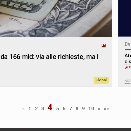
De
Af
a 166 mld: via alle richieste, ma i
di
di 
Global
MO
4
«
1
2
3
5
6
7
8
9
10
»
»»