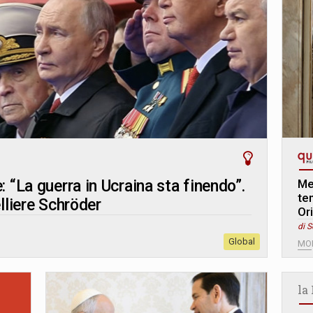
: “La guerra in Ucraina sta finendo”.
Me
te
elliere Schröder
Or
di S
Global
MO
la