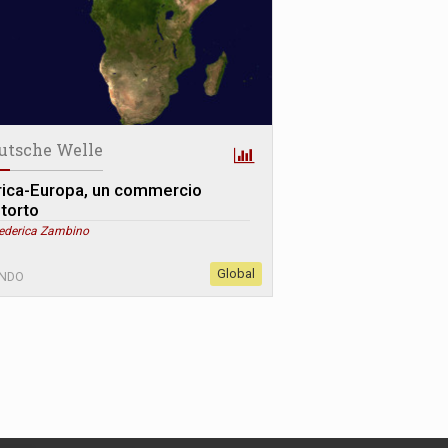
utsche Welle
rica-Europa, un commercio
storto
Federica Zambino
Global
NDO