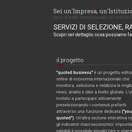
Sei un'Impresa, un'Istituzi
Operi a livello internazionale nel settore 
SERVIZI DI SELEZIONE, R
Scopri nel dettaglio cosa possiamo far
il progetto
"quoted business"
è un progetto editor
online di economia internazionale che
monitora, seleziona e rielabora le miglio
news, analisi e idee a livello globale. L'
invitato a partecipare attivamente
preselezionando i contenuti preferiti
attraverso una funzione dedicata
("you
quoted")
. Un'altra sezione interattiva r
gli indicatori macroeconomici: imposta
variabili è possibile visualizzare e stam