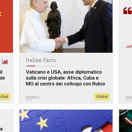
Jef
Italian Facts
il
Vaticano e USA, asse diplomatico
ale
sulla crisi globale: Africa, Cuba e
MO al centro dei colloqui con Rubio
lobal
Global
MONDO
MO
na