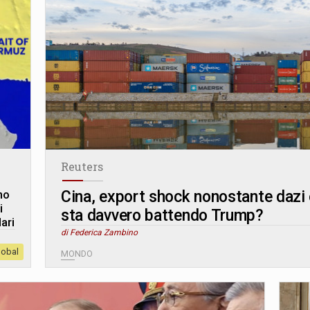
Reuters
Cina, export shock nonostante dazi e
no
i
sta davvero battendo Trump?
ari
di Federica Zambino
lobal
MONDO