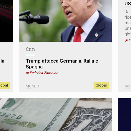
US
Dai
ric
mar
Una
glo
di 
Cnn
 la
Trump attacca Germania, Italia e
Spagna
di Federica Zambino
lobal
Global
MONDO
MO