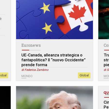
 è
a
Euronews
Co
UE-Canada, alleanza strategica o
Tru
fantapolitica? Il “nuovo Occidente”
str
prende forma
pi
di Federica Zambino
di S
lobal
Global
MONDO
MO
Cin
Pe