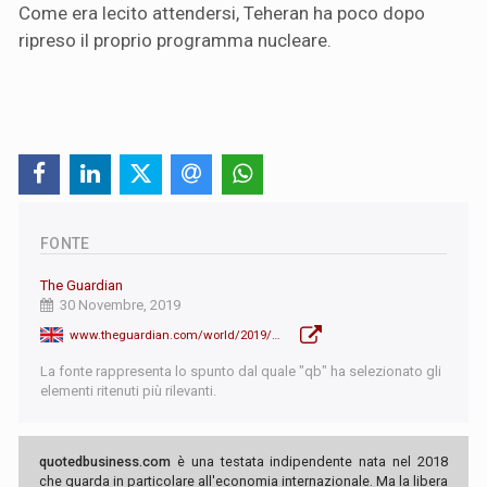
Come era lecito attendersi, Teheran ha poco dopo
ripreso il proprio programma nucleare.
FONTE
The Guardian
30 Novembre, 2019
www.theguardian.com/world/2019/dec/01/six-more-countries-join-trump-busting-iran-barter-group
La fonte rappresenta lo spunto dal quale "qb" ha selezionato gli
elementi ritenuti più rilevanti.
quotedbusiness.com
è una testata indipendente nata nel 2018
che guarda in particolare all'economia internazionale. Ma la libera