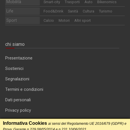
Mobilità
Smart-city
Trasporti
Auto
Bikenomics
Life
Food&Drink
Sanità
Cultura
Turismo
Sport
Calcio
Motori
Altri sport
chi siamo
Presentazione
Sostienici
Segnalazioni
Termini e condizioni
Dati personali
Privacy policy
Informativa cookie
Informativa Cookies
ai sensi del Regolamento UE 2016/679 (GDPR) e
Provv. Garante n.229 08/05/2014 e n.231 10/06/2021