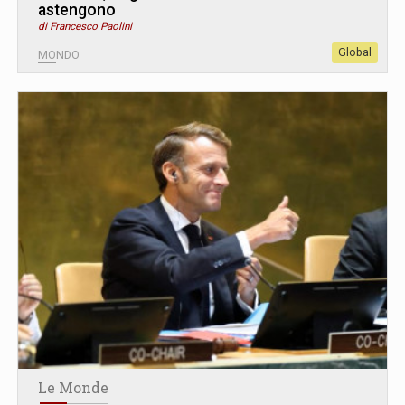
astengono
di Francesco Paolini
Global
MONDO
Le Monde