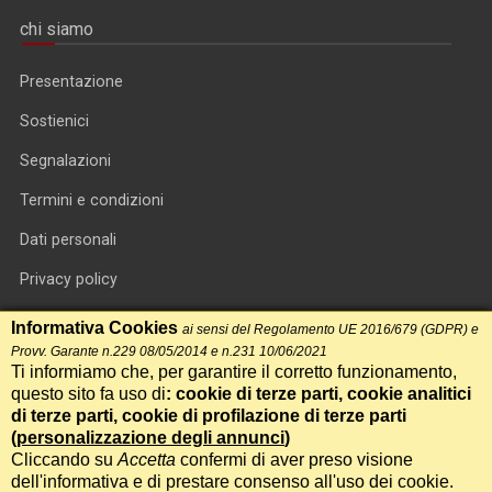
chi siamo
Presentazione
Sostienici
Segnalazioni
Termini e condizioni
Dati personali
Privacy policy
Informativa cookie
Informativa Cookies
ai sensi del Regolamento UE 2016/679 (GDPR) e
Provv. Garante n.229 08/05/2014 e n.231 10/06/2021
RSS feed
Ti informiamo che, per garantire il corretto funzionamento,
questo sito fa uso di
: cookie di terze parti, cookie analitici
RSS Top News
di terze parti, cookie di profilazione di terze parti
(
personalizzazione degli annunci
)
Contatti
Cliccando su
Accetta
confermi di aver preso visione
dell'informativa e di prestare consenso all'uso dei cookie.