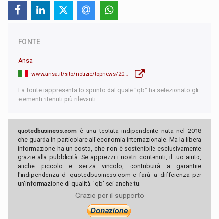
FONTE
Ansa
www.ansa.it/sito/notizie/topnews/2026/01/24/nuova-dottrina-di-difesa-usa-priorita-numero-uno-difesa-della-nazione_dfb89bfe-d492-47f0-b634-962115dee783.html
La fonte rappresenta lo spunto dal quale "qb" ha selezionato gli
elementi ritenuti più rilevanti.
quotedbusiness.com
è una testata indipendente nata nel 2018
che guarda in particolare all'economia internazionale. Ma la libera
informazione ha un costo, che non è sostenibile esclusivamente
grazie alla pubblicità. Se apprezzi i nostri contenuti, il tuo aiuto,
anche piccolo e senza vincolo, contribuirà a garantire
l'indipendenza di quotedbusiness.com e farà la differenza per
un'informazione di qualità. 'qb' sei anche tu.
Grazie per il supporto