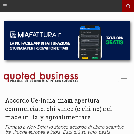
Accordo Ue-India, maxi apertura
commerciale: chi vince (e chi no) nel
made in Italy agroalimentare
Firmato a New Delhi lo storico accordo di libero scambio
tra Unione europea e India. Dazi giù su vino, pasta,