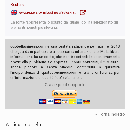
Reuters
www.reuters.com/business/autos-transportation/india-eu-slash-tariffs-autos-spirits-textile-landmark-deal-2026-01-27/
La fonte rappresenta lo spunto dal quale "qb" ha selezionato gli
elementi ritenuti più rilevanti.
quotedbusiness.com
è una testata indipendente nata nel 2018
che guarda in particolare all'economia internazionale. Ma la libera
informazione ha un costo, che non è sostenibile esclusivamente
grazie alla pubblicità. Se apprezzi i nostri contenuti, il tuo aiuto,
anche piccolo e senza vincolo, contribuirà a garantire
l'indipendenza di quotedbusiness.com e farà la differenza per
un'informazione di qualità. 'qb' sei anche tu.
Grazie per il supporto
« Torna Indietro
Articoli correlati