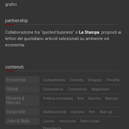
grafici.
partnership
Collaborazione tra "quoted business" e
La Stampa
: proposti ai
lettori del quotidiano articoli selezionati su ambiente ed
economia.
contenuti
Economia
Competitività
Crescita
Sviluppo
Povertà
Global
Governance
Commercio
Migrazioni
Moneta &
Politica monetaria
Bce
Banche
Mercati
Mercati
Corporate
Multinazionali
Imprese
Pmi
Start-up
Jobs & Skills
Lavoro
Istruzione
Parti sociali
Previdenza