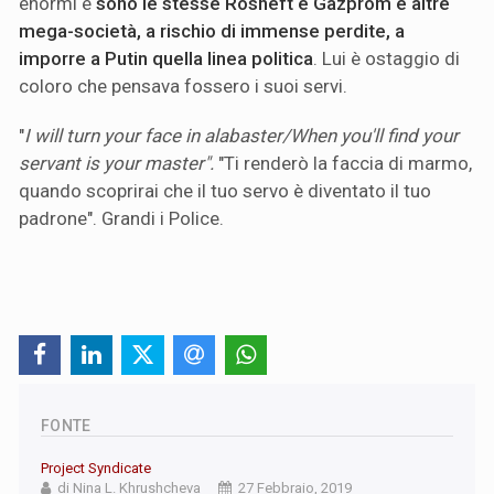
enormi e
sono le stesse Rosneft e Gazprom e altre
mega-società, a rischio di immense perdite, a
imporre a Putin quella linea politica
. Lui è ostaggio di
coloro che pensava fossero i suoi servi.
"
I will turn your face in alabaster/When you'll find your
servant is your master".
"Ti renderò la faccia di marmo,
quando scoprirai che il tuo servo è diventato il tuo
padrone". Grandi i Police.
FONTE
Project Syndicate
di Nina L. Khrushcheva
27 Febbraio, 2019