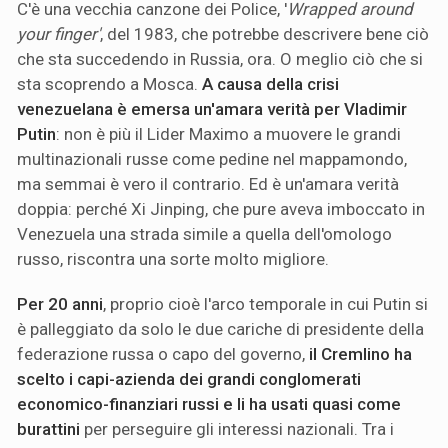
C'è una vecchia canzone dei Police, '
Wrapped around
your finger'
, del 1983, che potrebbe descrivere bene ciò
che sta succedendo in Russia, ora. O meglio ciò che si
sta scoprendo a Mosca.
A causa della crisi
venezuelana è emersa un'amara verità per Vladimir
Putin
: non è più il Lider Maximo a muovere le grandi
multinazionali russe come pedine nel mappamondo,
ma semmai è vero il contrario. Ed è un'amara verità
doppia: perché Xi Jinping, che pure aveva imboccato in
Venezuela una strada simile a quella dell'omologo
russo, riscontra una sorte molto migliore.
Per 20 anni
, proprio cioè l'arco temporale in cui Putin si
è palleggiato da solo le due cariche di presidente della
federazione russa o capo del governo,
il Cremlino ha
scelto i capi-azienda dei grandi conglomerati
economico-finanziari russi e li ha usati quasi come
burattini
per perseguire gli interessi nazionali. Tra i