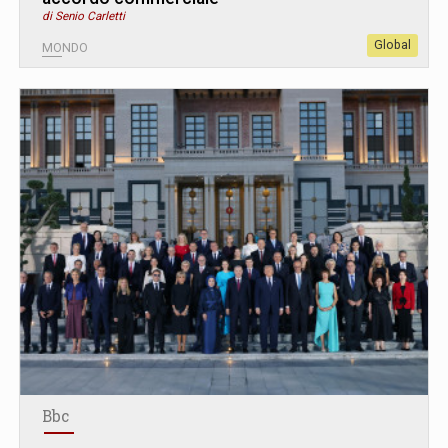
di Senio Carletti
Global
MONDO
Bbc