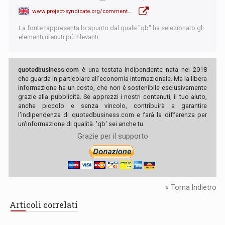
www.project-syndicate.org/commentary/russia-china-multinationals-setting-policy-by-nina-l--khrushcheva-2019-02
La fonte rappresenta lo spunto dal quale "qb" ha selezionato gli
elementi ritenuti più rilevanti.
quotedbusiness.com
è una testata indipendente nata nel 2018
che guarda in particolare all'economia internazionale. Ma la libera
informazione ha un costo, che non è sostenibile esclusivamente
grazie alla pubblicità. Se apprezzi i nostri contenuti, il tuo aiuto,
anche piccolo e senza vincolo, contribuirà a garantire
l'indipendenza di quotedbusiness.com e farà la differenza per
un'informazione di qualità. 'qb' sei anche tu.
Grazie per il supporto
« Torna Indietro
Articoli correlati