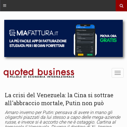
La crisi del Venezuela: la Cina si sottrae
all'abbraccio mortale, Putin non può
Amaro inverno per Putin: pensava di avere in mano gli
oligarchi piazzati da lui stesso a capo delle mega-aziende
russe, e invece si è accorto che ne è ostaggio. Cartina al
tornasole il Venezuela. Diverso il destino di Xi Jinping