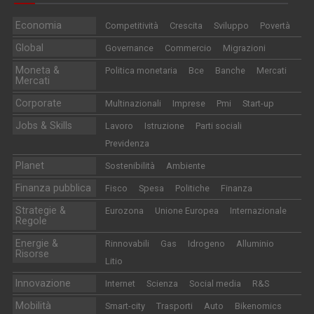
Economia
Competitività
Crescita
Sviluppo
Povertà
Global
Governance
Commercio
Migrazioni
Moneta &
Politica monetaria
Bce
Banche
Mercati
Mercati
Corporate
Multinazionali
Imprese
Pmi
Start-up
Jobs & Skills
Lavoro
Istruzione
Parti sociali
Previdenza
Planet
Sostenibilità
Ambiente
Finanza pubblica
Fisco
Spesa
Politiche
Finanza
Strategie &
Eurozona
Unione Europea
Internazionale
Regole
Energie &
Rinnovabili
Gas
Idrogeno
Alluminio
Risorse
Litio
Innovazione
Internet
Scienza
Social media
R&S
Mobilità
Smart-city
Trasporti
Auto
Bikenomics