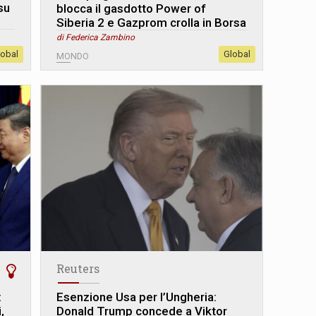
su
blocca il gasdotto Power of
Siberia 2 e Gazprom crolla in Borsa
di Federica Zambino
lobal
Global
MONDO
Reuters
:
Esenzione Usa per l’Ungheria:
,
Donald Trump concede a Viktor