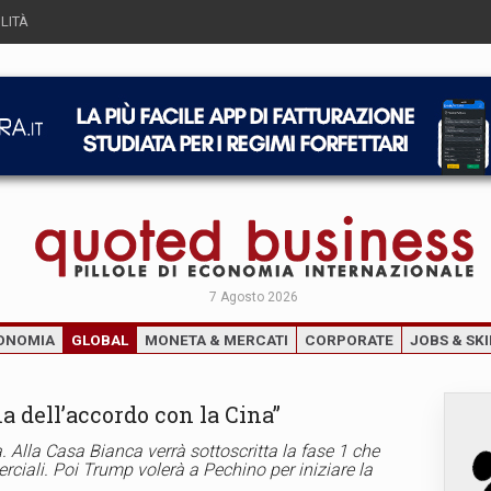
LITÀ
7 Agosto 2026
ONOMIA
GLOBAL
MONETA & MERCATI
CORPORATE
JOBS & SKI
ma dell’accordo con la Cina”
 Alla Casa Bianca verrà sottoscritta la fase 1 che
rciali. Poi Trump volerà a Pechino per iniziare la