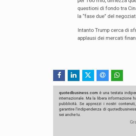
per 160 mld, dimezza quell
questioni di fondo tra Cin
la “fase due” del negoziat
Intanto Trump cerca di sfru
applausi dei mercati finanz
quotedbusiness.com
è una testata indipe
internazionale. Ma la libera informazione 
pubblicità. Se apprezzi i nostri contenuti
garantire l'indipendenza di quotedbusiness.
sei anche tu.
Gra