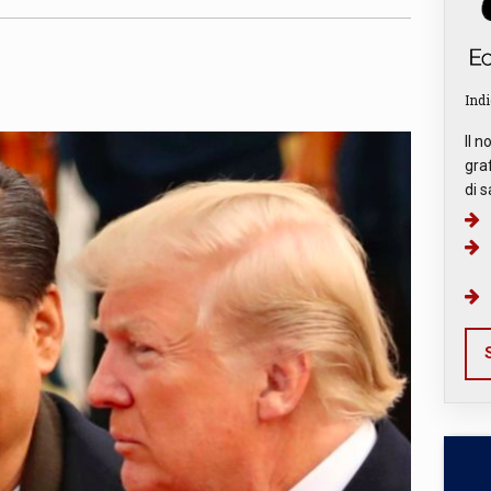
Indi
Il n
graf
di s
S