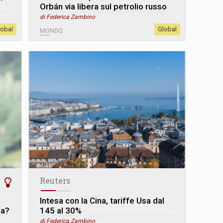
Orbán via libera sul petrolio russo
di Federica Zambino
lobal
Global
MONDO
Reuters
Intesa con la Cina, tariffe Usa dal
na?
145 al 30%
di Federica Zambino