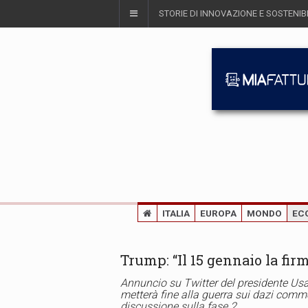
STORIE DI INNOVAZIONE E SOSTENIBI
ITALIA
EUROPA
MONDO
EC
Trump: “Il 15 gennaio la fir
Annuncio su Twitter del presidente Usa.
metterà fine alla guerra sui dazi comme
discussione sulla fase 2