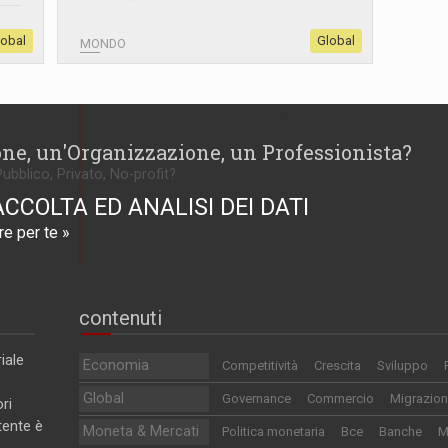
lobal
Global
MONDO
one, un'Organizzazione, un Professionista?
Pubblico, Privato, No-profit?
ACCOLTA ED ANALISI DEI DATI
e per te »
contenuti
iale
Economia
Competitività
Crescita
Sviluppo
Global
Governance
Commercio
Migrazion
ri
utente è
Moneta & Mercati
Politica monetaria
Bce
Banche
M