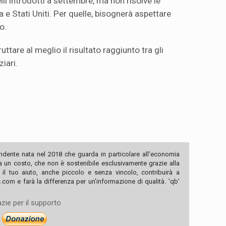
i introdotti a settembre, ma non risolve le
a e Stati Uniti. Per quelle, bisognerà aspettare
o.
ttare al meglio il risultato raggiunto tra gli
iari.
ndente nata nel 2018 che guarda in particolare all'economia
ha un costo, che non è sostenibile esclusivamente grazie alla
, il tuo aiuto, anche piccolo e senza vincolo, contribuirà a
com e farà la differenza per un'informazione di qualità. 'qb'
zie per il supporto