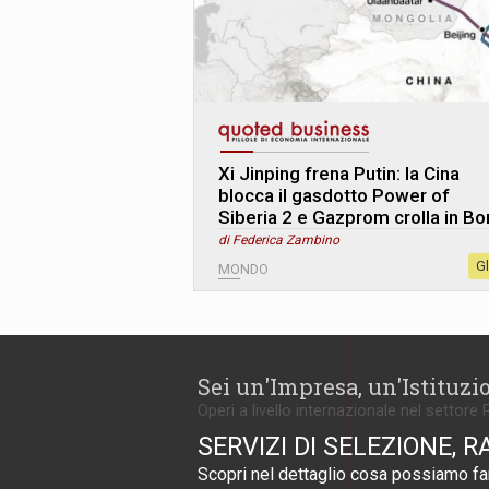
Xi Jinping frena Putin: la Cina
blocca il gasdotto Power of
Siberia 2 e Gazprom crolla in Bo
di Federica Zambino
G
MONDO
Sei un'Impresa, un'Istituzi
Operi a livello internazionale nel settore 
SERVIZI DI SELEZIONE, R
Scopri nel dettaglio cosa possiamo far