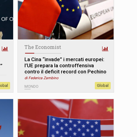
The Economist
La Cina “invade” i mercati europei:
l’UE prepara la controffensiva
a”
contro il deficit record con Pechino
di Federica Zambino
lobal
Global
MONDO