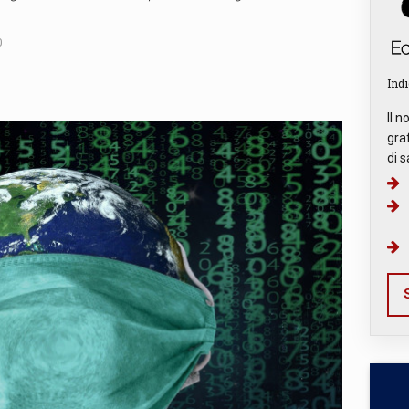
0
Indi
Il n
graf
di s
S