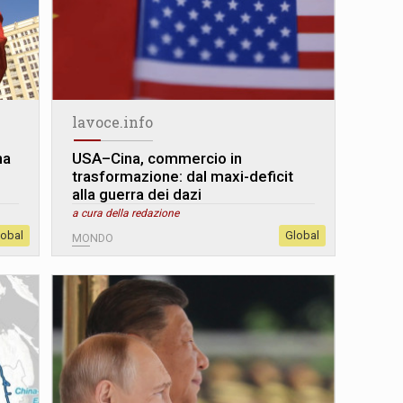
lavoce.info
na
USA–Cina, commercio in
trasformazione: dal maxi-deficit
alla guerra dei dazi
a cura della redazione
lobal
Global
MONDO