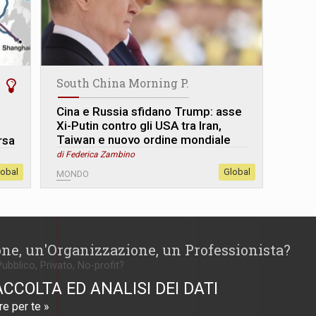
South China Morning P.
Cina e Russia sfidano Trump: asse
Xi-Putin contro gli USA tra Iran,
Taiwan e nuovo ordine mondiale
rsa
di Federica Zambino
lobal
Global
MONDO
one, un'Organizzazione, un Professionista?
Pubblico, Privato, No-profit?
ACCOLTA ED ANALISI DEI DATI
e per te »