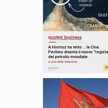
A Hormuz ha vinto … la Cina:
Pechino diventa il nuovo “regist
del petrolio mondiale
a cura della redazione
G
MONDO