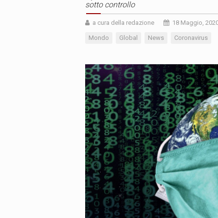
sotto controllo
a cura della redazione
18 Maggio, 202
Mondo
Global
News
Coronavirus