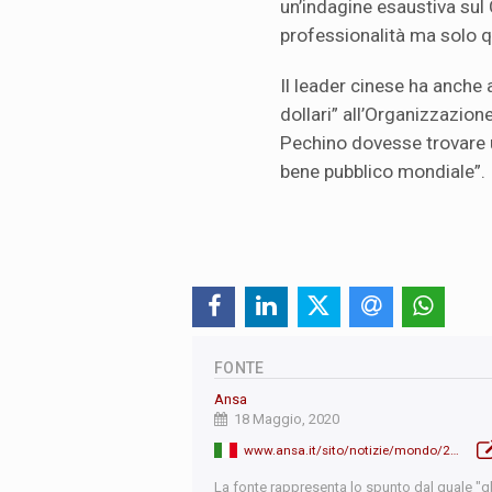
un’indagine esaustiva sul
professionalità ma solo q
Il leader cinese ha anche
dollari” all’Organizzazion
Pechino dovesse trovare u
bene pubblico mondiale”.
FONTE
Ansa
18 Maggio, 2020
www.ansa.it/sito/notizie/mondo/2020/05/18/oggi-lassemblea-delloms.-attesa-per-il-discorso-di-xi-jinping_33145095-c728-4912-9b96-6db5a7507e59.html
La fonte rappresenta lo spunto dal quale "qb"