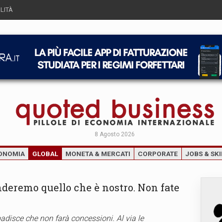
LITÀ
8 Agosto 2026
ONOMIA
GLOBAL
MONETA & MERCATI
CORPORATE
JOBS & SKI
enderemo quello che è nostro. Non fate
”
ibadisce che non farà concessioni. Al via le