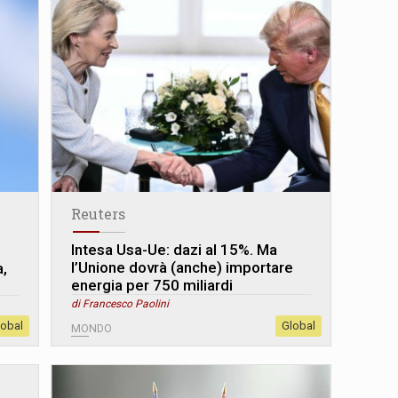
Reuters
Intesa Usa-Ue: dazi al 15%. Ma
l
l’Unione dovrà (anche) importare
a,
energia per 750 miliardi
di Francesco Paolini
lobal
Global
MONDO