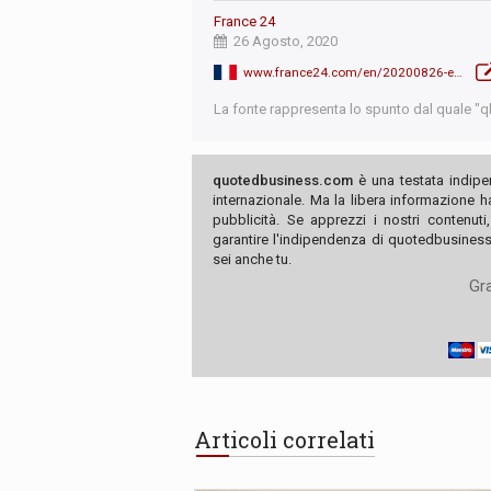
France 24
26 Agosto, 2020
www.france24.com/en/20200826-erdogan-warns-turkey-will-never-compromise-on-mediterranean-energy-reserves
La fonte rappresenta lo spunto dal quale "qb"
quotedbusiness.com
è una testata indipe
internazionale. Ma la libera informazione 
pubblicità. Se apprezzi i nostri contenuti
garantire l'indipendenza di quotedbusiness.
sei anche tu.
Gra
Articoli correlati