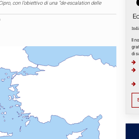
 Cipro, con l’obiettivo di una “de-escalation delle
0
Indi
Il n
graf
di s
S