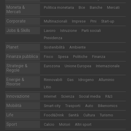
Moneta &
Politica monetaria
Bce
Banche
Mercati
Mercati
Corporate
Multinazionali
Imprese
Pmi
Start-up
Jobs & Skills
Lavoro
Istruzione
Parti sociali
Previdenza
Planet
Sostenibilità
Ambiente
Finanza pubblica
Fisco
Spesa
Politiche
Finanza
Strategie &
Eurozona
Unione Europea
Internazionale
Regole
Energie &
Rinnovabili
Gas
Idrogeno
Alluminio
Risorse
Litio
Innovazione
Internet
Scienza
Social media
R&S
Mobilità
Smart-city
Trasporti
Auto
Bikenomics
Life
Food&Drink
Sanità
Cultura
Turismo
Sport
Calcio
Motori
Altri sport