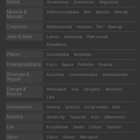
Global
Governance
Commercio
Migrazioni
Moneta &
Politica monetaria
Bce
Banche
Mercati
Mercati
Corporate
Multinazionali
Imprese
Pmi
Start-up
Jobs & Skills
Lavoro
Istruzione
Parti sociali
Previdenza
Planet
Sostenibilità
Ambiente
Finanza pubblica
Fisco
Spesa
Politiche
Finanza
Strategie &
Eurozona
Unione Europea
Internazionale
Regole
Energie &
Rinnovabili
Gas
Idrogeno
Alluminio
Risorse
Litio
Innovazione
Internet
Scienza
Social media
R&S
Mobilità
Smart-city
Trasporti
Auto
Bikenomics
Life
Food&Drink
Sanità
Cultura
Turismo
Sport
Calcio
Motori
Altri sport