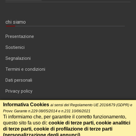
chi siamo
Presentazione
Sostienici
Segnalazioni
Termini e condizioni
Dati personali
Privacy policy
Informativa cookie
Informativa Cookies
ai sensi del Regolamento UE 2016/679 (GDPR) e
Provv. Garante n.229 08/05/2014 e n.231 10/06/2021
RSS feed
Ti informiamo che, per garantire il corretto funzionamento,
questo sito fa uso di
: cookie di terze parti, cookie analitici
RSS Top News
di terze parti, cookie di profilazione di terze parti
Contatti
(
personalizzazione degli annunci
)