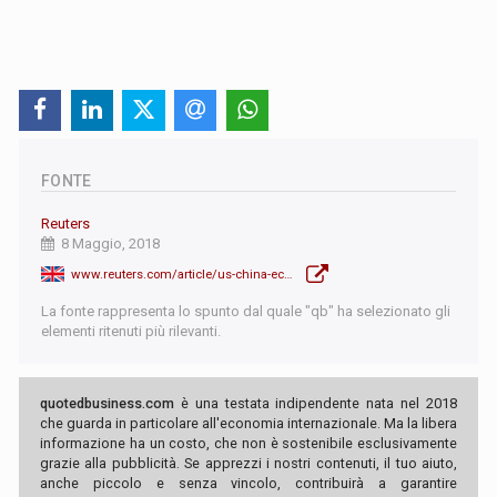
FONTE
Reuters
8 Maggio, 2018
www.reuters.com/article/us-china-economy-trade/china-april-exports-bounce-back-more-than-expected-despite-us-trade-brawl-idUSKBN1I909P
La fonte rappresenta lo spunto dal quale "qb" ha selezionato gli
elementi ritenuti più rilevanti.
quotedbusiness.com
è una testata indipendente nata nel 2018
che guarda in particolare all'economia internazionale. Ma la libera
informazione ha un costo, che non è sostenibile esclusivamente
grazie alla pubblicità. Se apprezzi i nostri contenuti, il tuo aiuto,
anche piccolo e senza vincolo, contribuirà a garantire