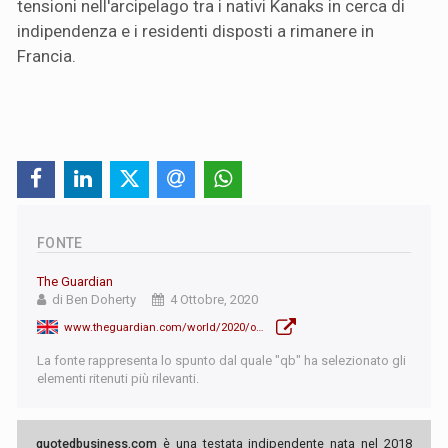
tensioni nell'arcipelago tra i nativi Kanaks in cerca di
indipendenza e i residenti disposti a rimanere in
Francia.
FONTE
The Guardian
di Ben Doherty
4 Ottobre, 2020
www.theguardian.com/world/2020/oct/04/new-caledonia-rejects-independence-from-france-for-second-time
La fonte rappresenta lo spunto dal quale "qb" ha selezionato gli
elementi ritenuti più rilevanti.
quotedbusiness.com
è una testata indipendente nata nel 2018