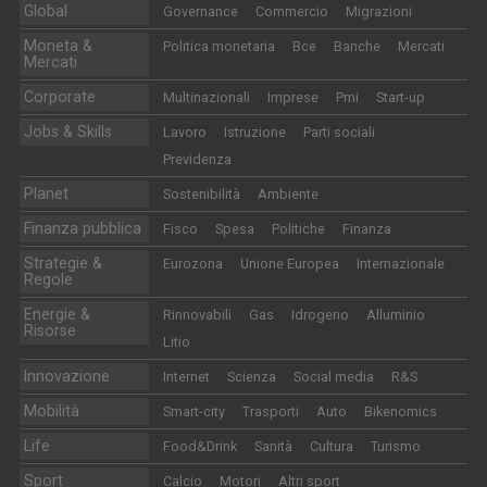
Global
Governance
Commercio
Migrazioni
Moneta &
Politica monetaria
Bce
Banche
Mercati
Mercati
Corporate
Multinazionali
Imprese
Pmi
Start-up
Jobs & Skills
Lavoro
Istruzione
Parti sociali
Previdenza
Planet
Sostenibilità
Ambiente
Finanza pubblica
Fisco
Spesa
Politiche
Finanza
Strategie &
Eurozona
Unione Europea
Internazionale
Regole
Energie &
Rinnovabili
Gas
Idrogeno
Alluminio
Risorse
Litio
Innovazione
Internet
Scienza
Social media
R&S
Mobilità
Smart-city
Trasporti
Auto
Bikenomics
Life
Food&Drink
Sanità
Cultura
Turismo
Sport
Calcio
Motori
Altri sport