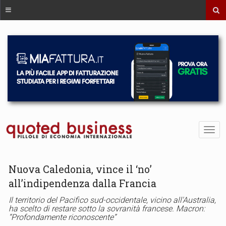
Nuova Caledonia, vince il ‘no’
all’indipendenza dalla Francia
Il territorio del Pacifico sud-occidentale, vicino all'Australia,
ha scelto di restare sotto la sovranità francese. Macron:
“Profondamente riconoscente”