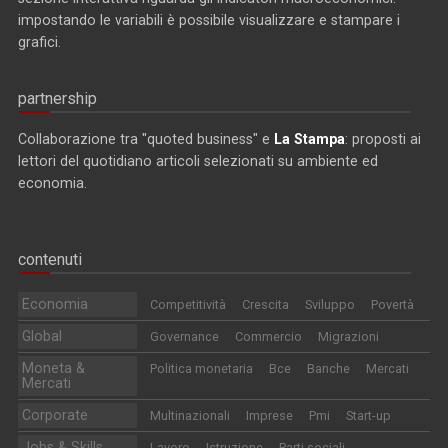
impostando le variabili è possibile visualizzare e stampare i
grafici.
partnership
Collaborazione tra "quoted business" e
La Stampa
: proposti ai
lettori del quotidiano articoli selezionati su ambiente ed
economia.
contenuti
Economia
Competitività
Crescita
Sviluppo
Povertà
Global
Governance
Commercio
Migrazioni
Moneta &
Politica monetaria
Bce
Banche
Mercati
Mercati
Corporate
Multinazionali
Imprese
Pmi
Start-up
Jobs & Skills
Lavoro
Istruzione
Parti sociali