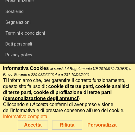
Presentazione
Sostienici
Segnalazioni
Termini e condizioni
Dati personali
Privacy policy
Informativa cookie
Informativa Cookies
ai sensi del Regolamento UE 2016/679 (GDPR) e
Provv. Garante n.229 08/05/2014 e n.231 10/06/2021
RSS feed
Ti informiamo che, per garantire il corretto funzionamento,
questo sito fa uso di
: cookie di terze parti, cookie analitici
RSS Top News
di terze parti, cookie di profilazione di terze parti
Contatti
(
personalizzazione degli annunci
)
Cliccando su
Accetta
confermi di aver preso visione
dell'informativa e di prestare consenso all'uso dei cookie.
International Communication S.r.l. • P.IVA 14478081004 • Testata
Informativa completa
giornalistica n.191, reg. Tribunale di Roma del 14/12/2017
Accetta
Rifiuta
Personalizza
Powered by
Itala