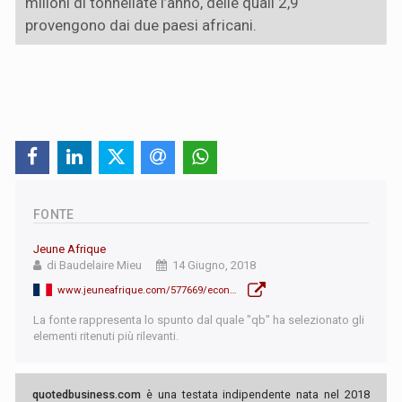
milioni di tonnellate l’anno, delle quali 2,9
provengono dai due paesi africani.
FONTE
Jeune Afrique
di Baudelaire Mieu
14 Giugno, 2018
www.jeuneafrique.com/577669/economie/cacao-la-cote-divoire-et-le-ghana-sallient-pour-influencer-les-prix/
La fonte rappresenta lo spunto dal quale "qb" ha selezionato gli
elementi ritenuti più rilevanti.
quotedbusiness.com
è una testata indipendente nata nel 2018